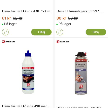
Dana trælim D3 ude 430 750 ml
Dana PU-montageskum 592 med 500 ml i gulbrun
61 kr
62 kr
80 kr
98 kr
På lager
På lager
Tilføj
Tilføj
Dana trælim D2 inde 490 med 750 ml