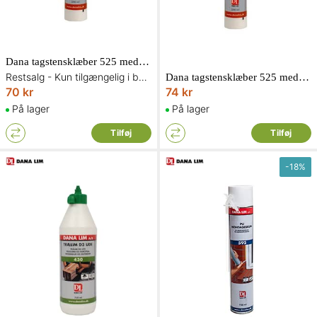
Dana tagstensklæber 525 med 290 ml i teglrød
Restsalg - Kun tilgængelig i begrænset antal og så længe lager haves
Dana tagstensklæber 525 med 290 ml i sort
70 kr
74 kr
På lager
På lager
Tilføj
Tilføj
-
18
%