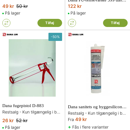
Dana PU-rensevæske 599 dåse med 500 ml
49 kr
50 kr
122 kr
På lager
På lager
Tilføj
Tilføj
-
50
%
Dana fugepistol D-883
Dana sanitets og byggesilicone 577
Restsalg - Kun tilgængelig i begrænset antal og så længe lager haves
Restsalg - Kun tilgængelig i begrænset antal og så længe lager haves
49 kr
Fra
26 kr
52 kr
+
Fås i flere varianter
På lager