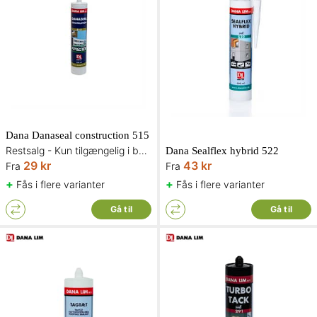
Dana Danaseal construction 515
Restsalg - Kun tilgængelig i begrænset antal og så længe lager haves
Dana Sealflex hybrid 522
29 kr
43 kr
Fra
Fra
+
+
Fås i flere varianter
Fås i flere varianter
Gå til
Gå til