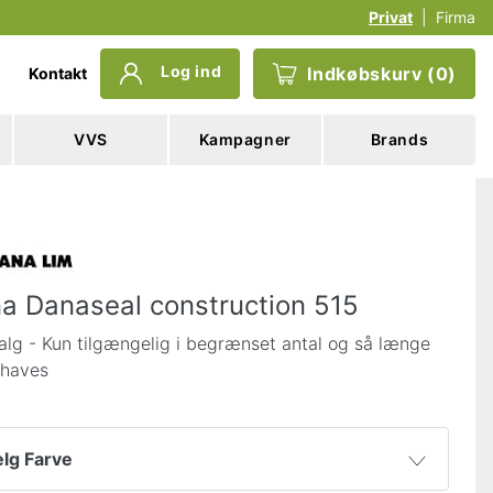
Privat
|
Firma
Log ind
Indkøbskurv
(
0
)
Kontakt
VVS
Kampagner
Brands
a Danaseal construction 515
alg - Kun tilgængelig i begrænset antal og så længe
 haves
lg Farve