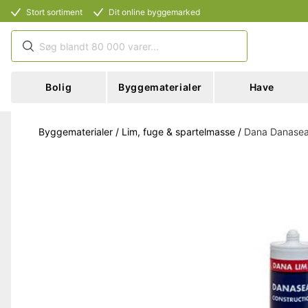
Stort sortiment
Dit online byggemarked
Bolig
Byggematerialer
Have
Byggematerialer
/
Lim, fuge & spartelmasse
/
Dana Danaseal