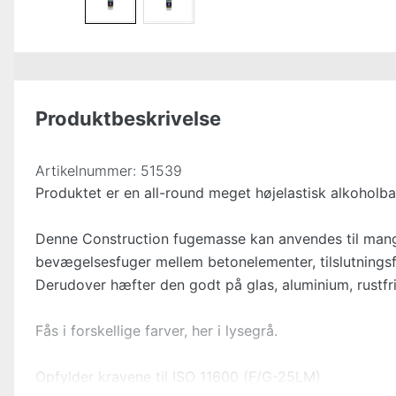
Produktbeskrivelse
Artikelnummer:
51539
Produktet er en all-round meget højelastisk alkoholb
Denne Construction fugemasse kan anvendes til mange
bevægelsesfuger mellem betonelementer, tilslutnings
Derudover hæfter den godt på glas, aluminium, rustfri
Fås i forskellige farver, her i lysegrå.
Opfylder kravene til ISO 11600 (F/G-25LM)