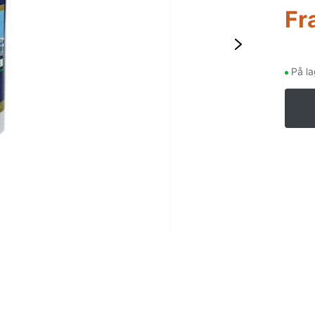
Fr
På la