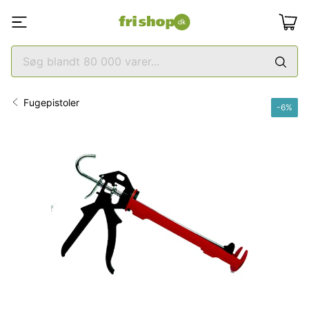
Fugepistoler
-
6
%