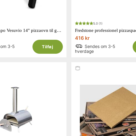
5.0
(1)
Gino D'Acampo Vesuvio 14'' pizzaovn til gas i matsort
Fredstone professionel pizzaspa
416 kr
 om 3-5
Sendes om 3-5
Tilføj
hverdage