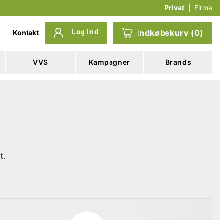
Privat
|
Firma
Log ind
Indkøbskurv
(
0
)
Kontakt
VVS
Kampagner
Brands
t.