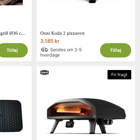
Fredstone bage- og pizzasten til grill Ø36 cm x 16 mm
Ooni Koda 2 pizzaovn
3.185 kr
Sendes om 3-5
Tilføj
Tilføj
hverdage
Fri fragt