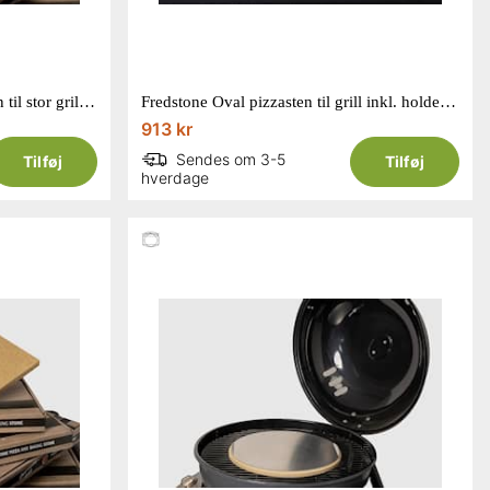
Fredstone XL bage- og pizzasten til stor grill 600 x 305 x 20 mm
Fredstone Oval pizzasten til grill inkl. holder til grill 590 x 325 x 16 mm
913 kr
Sendes om 3-5
Tilføj
Tilføj
hverdage