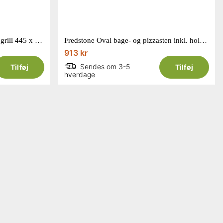
Fredstone bage- og pizzasten til grill 445 x 305 x 20 mm
Fredstone Oval bage- og pizzasten inkl. holder til grill 590 x 325 x 20 mm
913 kr
Sendes om 3-5
Tilføj
Tilføj
hverdage