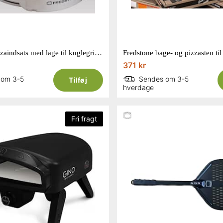
Fredstone pizzaindsats med låge til kuglegrill Ø57 cm
371 kr
 om 3-5
Sendes om 3-5
Tilføj
hverdage
Fri fragt