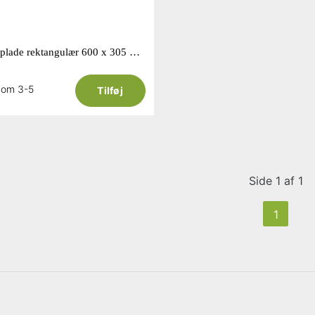
Fredstone aluplade rektangulær 600 x 305 mm
 om 3-5
Tilføj
Side 1 af 1
1