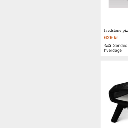
Ooni
629 kr
Sendes
hverdage