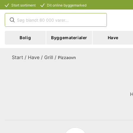
Stort sortiment
Dit online byggemarked
Bolig
Byggematerialer
Have
Start
/
Have
/
Grill
/
Pizzaovn
H