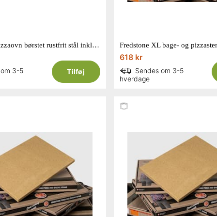
Greenhand pizzaovn børstet rustfrit stål inkl. pizzasten
618 kr
 om 3-5
Sendes om 3-5
Tilføj
hverdage