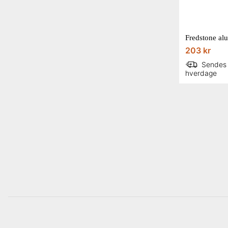
203 kr
Sendes
hverdage