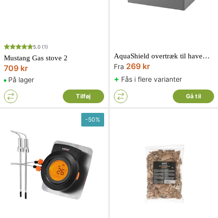
5.0
(1)
AquaShield overtræk til havemøbelsæt
Mustang Gas stove 2
269 kr
Fra
709 kr
+
Fås i flere varianter
På lager
Tilføj
Gå til
-
50
%