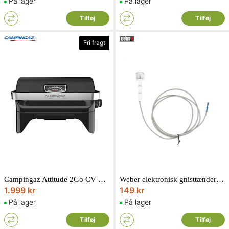
På lager
På lager
Tilføj
Tilføj
Fri fragt
Campingaz Attitude 2Go CV Black gasgrill
Weber elektronisk gnisttænder til Genesis II 3-brænder
1.999 kr
149 kr
På lager
På lager
Tilføj
Tilføj