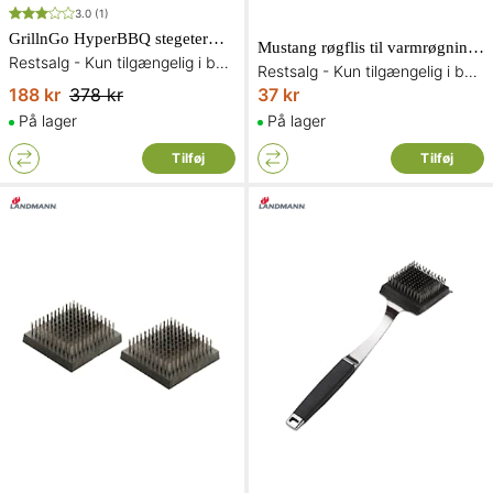
3.0
(1)
GrillnGo HyperBBQ stegetermometer
Mustang røgflis til varmrøgning Bourbon-eg 3L
Restsalg - Kun tilgængelig i begrænset antal og så længe lager haves
Restsalg - Kun tilgængelig i begrænset antal og så længe lager haves
188 kr
378 kr
37 kr
På lager
På lager
Tilføj
Tilføj