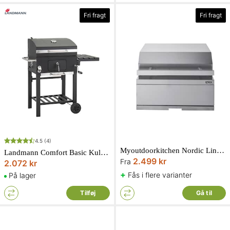
Fri fragt
Fri fragt
4.5
(4)
Myoutdoorkitchen Nordic Line integreret kulgrill
Landmann Comfort Basic Kulgrillvogn med Grillrist i Støbejern
2.499 kr
Fra
2.072 kr
+
Fås i flere varianter
På lager
Tilføj
Gå til