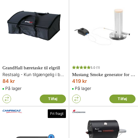
GrandHall bæretaske til elgrill
5.0
(1)
Restsalg - Kun tilgængelig i begrænset antal og så længe lager haves
Mustang Smoke generator for cold smoking
84 kr
419 kr
På lager
På lager
Tilføj
Tilføj
Fri fragt