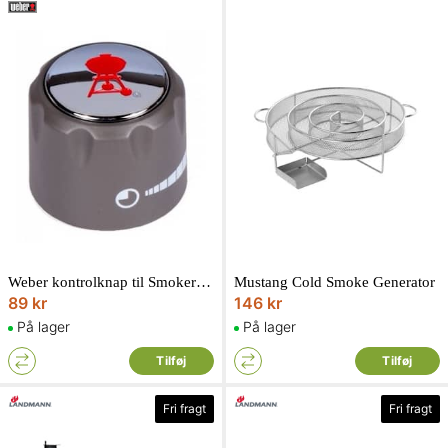
Weber kontrolknap til Smoker brænder Summit
Mustang Cold Smoke Generator
89 kr
146 kr
På lager
På lager
Tilføj
Tilføj
Fri fragt
Fri fragt