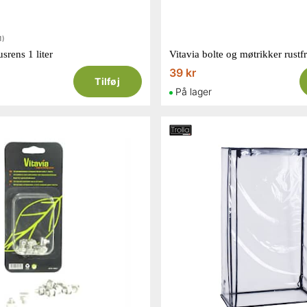
1)
srens 1 liter
Vitavia bolte og møtrikker rustfr
39 kr
Tilføj
På lager