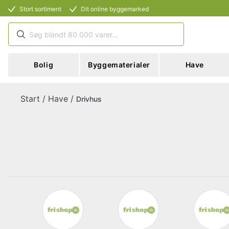
Stort sortiment
Dit online byggemarked
Bolig
Byggematerialer
Have
Start
/
Have
/
Drivhus