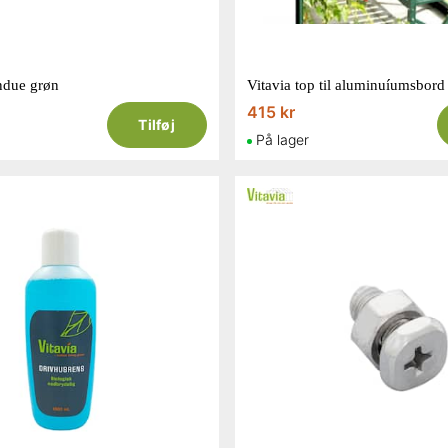
indue grøn
Vitavia top til aluminuíumsbord
415 kr
Tilføj
På lager