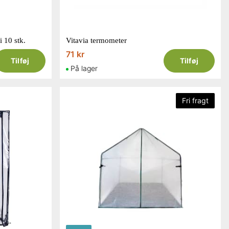
i 10 stk.
Vitavia termometer
71 kr
Tilføj
Tilføj
På lager
Fri fragt