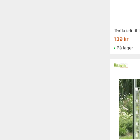
Juliana
Metalcraft
Palram - Canopia
Trolla telt t
Shelterlogic
139 kr
Trolla
På lager
Vitavia
Westmann
2 for at vise...