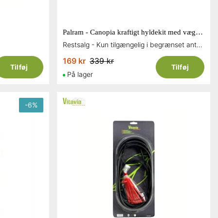
Palram - Canopia kraftigt hyldekit med vægmonteringssæt til Palram drivhuse
Restsalg - Kun tilgængelig i begrænset antal og så længe lager haves
169 kr
339 kr
Tilføj
Tilføj
På lager
-
6
%