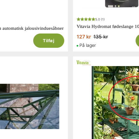
5.0
(1)
Vitavia Hydromat fødeslange 1
m automatisk jalousivinduesåbner
127 kr
135 kr
Tilføj
På lager