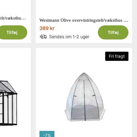
Westmann Minze overvintringstelt/væksthus i hvid 200 x 200 x 200 cm
Westmann Olive overvintringstelt/væksthus i hvid 160 x 160 x 183 cm
389 kr
Tilføj
Tilføj
Sendes om 1-2 uger
Fri fragt
-
7
%