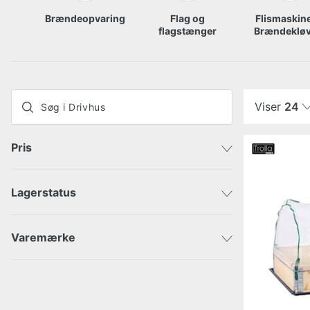
Brændeopvaring
Flag og
Flismaskine
flagstænger
Brændekløv
Viser
24
Pris
Lagerstatus
Sendes med det samme
DKK
DKK
Afsendes inden for 3-5 dage
Varemærke
Afsendes om mere end 5 hverdage
Gardenlife
GOP
Hortus