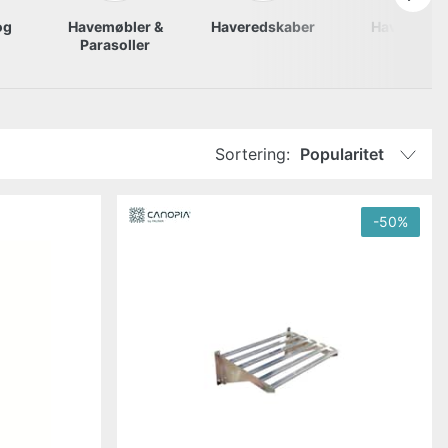
og
Havemøbler &
Haveredskaber
Havetrakto
Parasoller
Sortering:
Popularitet
-
50
%