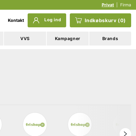
Privat
|
Firma
Log ind
Indkøbskurv
(
0
)
Kontakt
VVS
Kampagner
Brands