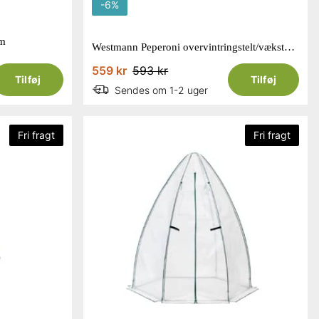
-
6
%
cm
Westmann Peperoni overvintringstelt/væksthus i hvid 180 x 180 x 200 cm
559 kr
593 kr
Tilføj
Tilføj
Sendes om 1-2 uger
Fri fragt
Fri fragt