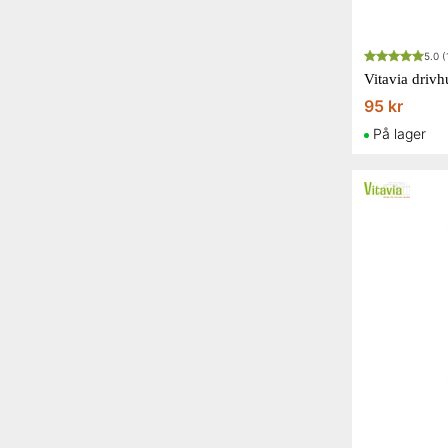
5.0
(
Vitavia drivhu
95 kr
På lager