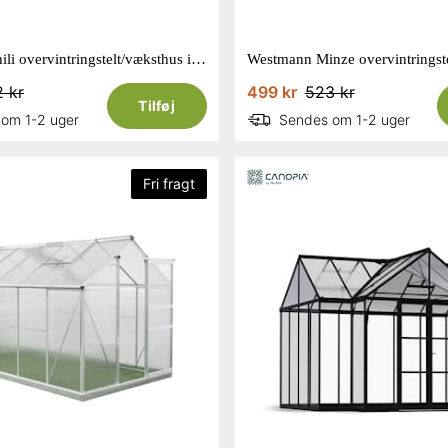
Westmann Chili overvintringstelt/væksthus i hvid 120 x 120 x 180 cm
 kr
499 kr
523 kr
Tilføj
om 1-2 uger
Sendes om 1-2 uger
Fri fragt