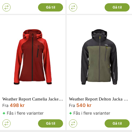
Gå til
Gå til
Weather Report Camelia Jacket W-Pro Rococco Red Ladies
Weather Report Delton Jacka W-Pro Tarmac 1 Herr
498 kr
540 kr
Fra
Fra
+
+
Fås i flere varianter
Fås i flere varianter
Gå til
Gå til