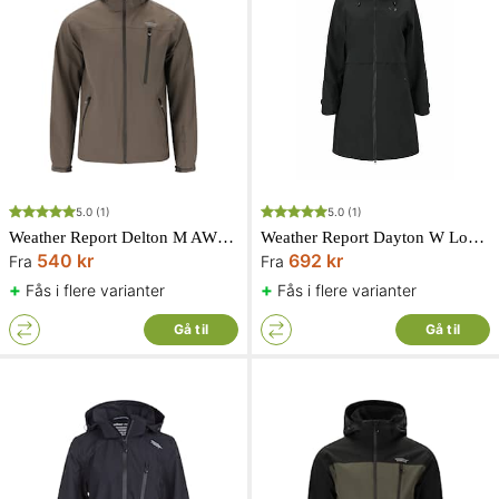
5.0
(1)
5.0
(1)
Weather Report Delton M AWG Jakke W-Pro 15000 Herre Grågrøn
Weather Report Dayton W Long AWG Stretch Jakke W-PRO 15000 Sort
540 kr
692 kr
Fra
Fra
+
+
Fås i flere varianter
Fås i flere varianter
Gå til
Gå til