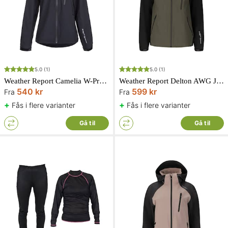
5.0
(1)
5.0
(1)
Weather Report Camelia W-Pro Regnfrakke Dame Sort
Weather Report Delton AWG Jakke W-Pro 15000 Herre Sort/Grå Grøn
540 kr
599 kr
Fra
Fra
+
+
Fås i flere varianter
Fås i flere varianter
Gå til
Gå til