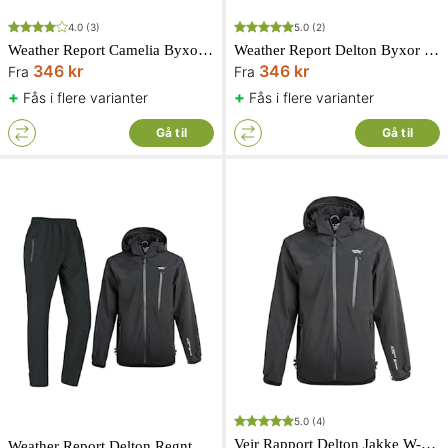
4.0
(3)
5.0
(2)
Weather Report Camelia Byxor W-Pro Svart Dam
Weather Report Delton Byxor W-Pro Herr Svart
346 kr
346 kr
Fra
Fra
+
+
Fås i flere varianter
Fås i flere varianter
Gå til
Gå til
5.0
(4)
Vejr Rapport Delton Jakke W-Pro Sort Herre
Weather Report Delton Regntøj W-Pro Sort Herre