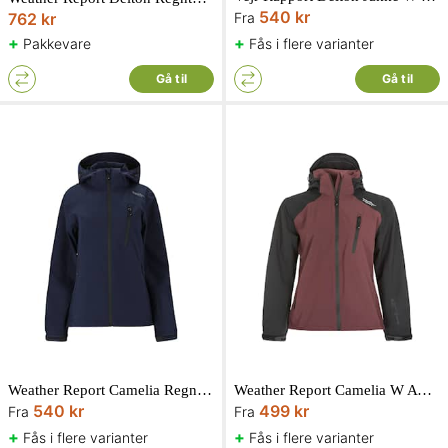
540 kr
762 kr
Fra
+
+
Pakkevare
Fås i flere varianter
Gå til
Gå til
Weather Report Camelia Regnjakke W-PRO Navy
Weather Report Camelia W AWG Jacket W-PRO 15000 Sassafras 36
540 kr
499 kr
Fra
Fra
+
+
Fås i flere varianter
Fås i flere varianter