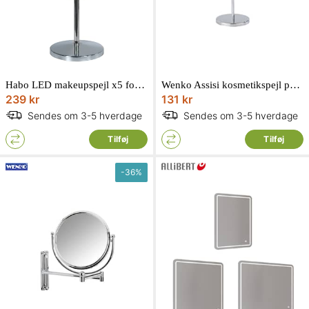
Habo LED makeupspejl x5 forstørrelse
Wenko Assisi kosmetikspejl på fod x3 forstørrelse Ø16 cm
239 kr
131 kr
Sendes om 3-5 hverdage
Sendes om 3-5 hverdage
Tilføj
Tilføj
-
36
%