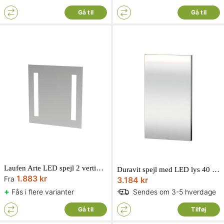
Gå til
Gå til
Laufen Arte LED spejl 2 vertikale lysfelter IP44
Duravit spejl med LED lys 40 x 70 cm
1.883 kr
Fra
3.184 kr
+
Fås i flere varianter
Sendes om 3-5 hverdage
Gå til
Tilføj