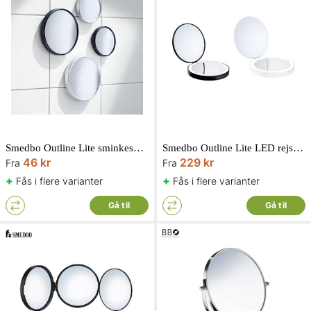
Smedbo Outline Lite sminkespejl med sugekopper med 12X
Smedbo Outline Lite LED rejsespejl x7 Ø12 cm
46 kr
229 kr
Fra
Fra
+
+
Fås i flere varianter
Fås i flere varianter
Gå til
Gå til