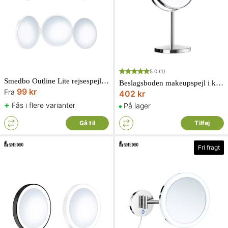
5.0
(1)
Smedbo Outline Lite rejsespejl med 3 spejlsider x0/x5/x12 Ø100 mm
Beslagsboden makeupspejl i krom x7 forstørrelse Ø17 x 35 cm
99 kr
Fra
402 kr
+
Fås i flere varianter
På lager
Gå til
Tilføj
Fri fragt