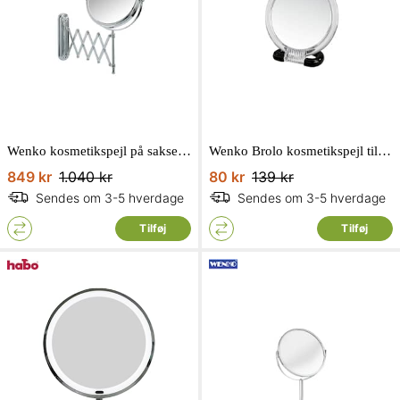
Wenko kosmetikspejl på saksearm x5 forstørrelse Ø19 cm
Wenko Brolo kosmetikspejl til bord eller ophæng x3 forstørrelse Ø12,5 cm
849 kr
1.040 kr
80 kr
139 kr
Sendes om 3-5 hverdage
Sendes om 3-5 hverdage
Tilføj
Tilføj