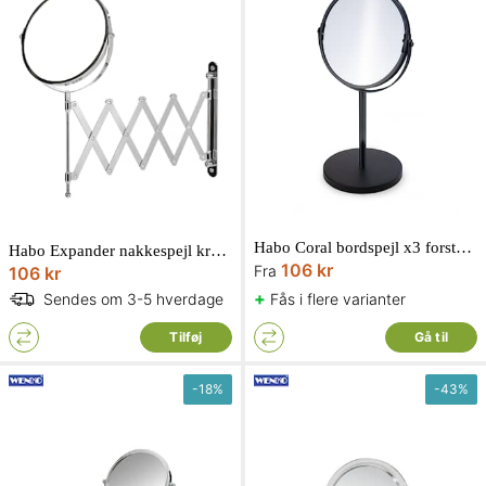
Habo Coral bordspejl x3 forstørrelse
Habo Expander nakkespejl krom x3 forstørrelse
106 kr
Fra
106 kr
+
Fås i flere varianter
Sendes om 3-5 hverdage
Tilføj
Gå til
-
18
%
-
43
%