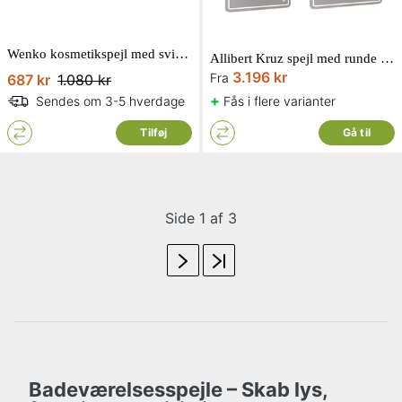
Wenko kosmetikspejl med svingarm x5 forstørrelse Ø19 cm
Allibert Kruz spejl med runde kanter, antidug, touch og LED lys
3.196 kr
Fra
687 kr
1.080 kr
+
Fås i flere varianter
Sendes om 3-5 hverdage
Tilføj
Gå til
Side 1 af 3
Badeværelsesspejle – Skab lys,