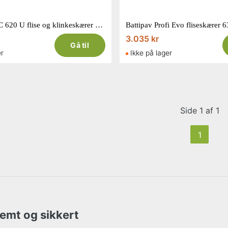
Einhell TE-TC 620 U flise og klinkeskærer 900W
Battipav Profi Evo fliseskærer 
3.035 kr
Gå til
er
Ikke på lager
Side 1 af 1
1
nemt og sikkert