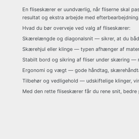
En fliseskærer er uundværlig, når fliserne skal pa
resultat og ekstra arbejde med efterbearbejdning
Hvad du bør overveje ved valg af fliseskærer:
Skærelængde og diagonalsnit — sikrer, at du både
Skærehjul eller klinge — typen afhænger af mater
Stabilt bord og sikring af fliser under skæring — m
Ergonomi og vægt — gode håndtag, skærehåndtag
Tilbehør og vedligehold — udskiftelige klinger, v
Med den rette fliseskærer får du rene snit, bedr