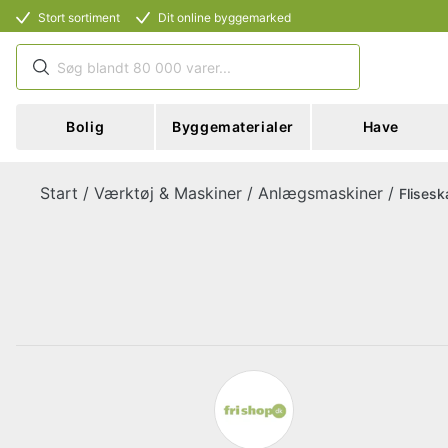
Stort sortiment
Dit online byggemarked
Bolig
Byggematerialer
Have
Start
/
Værktøj & Maskiner
/
Anlægsmaskiner
/
Flises