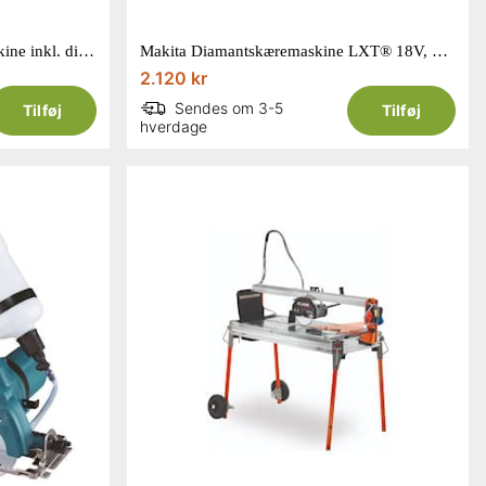
Class Plus 1300S fliseskæremaskine inkl. diamantklinge 250 mm
Makita Diamantskæremaskine LXT® 18V, 8800 min⁻¹, 125 mm, 0,5 l
2.120 kr
Sendes om 3-5
Tilføj
Tilføj
hverdage