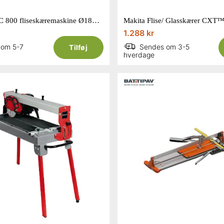
Einhell TC-TC 800 fliseskæremaskine Ø180 mm 800W
1.288 kr
 om 5-7
Sendes om 3-5
Tilføj
hverdage