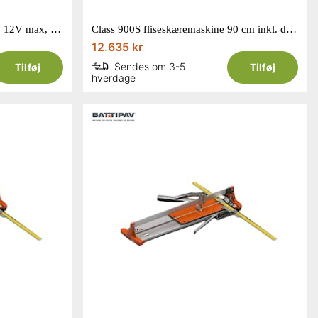
Makita Flise/ Glasskærer CXT™ 12V max, 1 600 min⁻¹, 0,5 l
Class 900S fliseskæremaskine 90 cm inkl. diamantklinge 200 mm
12.635 kr
Sendes om 3-5
Tilføj
Tilføj
hverdage