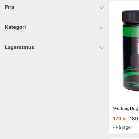
Pris
Kategori
DKK
DKK
Outdoor
Lagerstatus
Sendes med det samme
WorkingDog 
179 kr
189
På lager