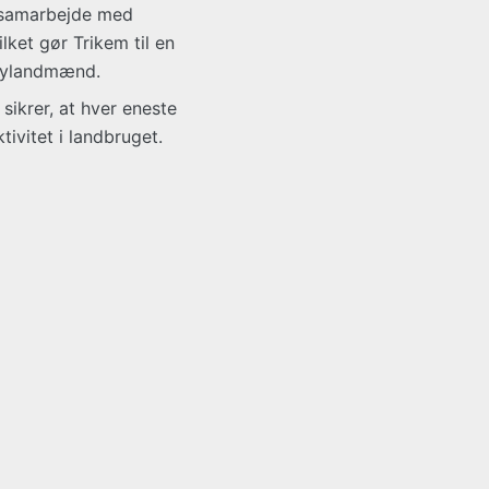
i samarbejde med
lket gør Trikem til en
bbylandmænd.
ikrer, at hver eneste
ivitet i landbruget.