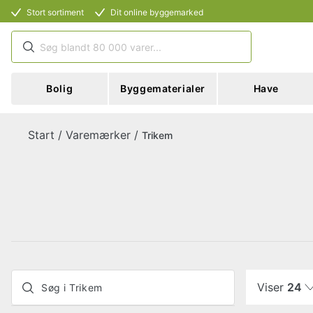
Stort sortiment
Dit online byggemarked
Bolig
Byggematerialer
Have
Start
/
Varemærker
/
Trikem
Viser
24