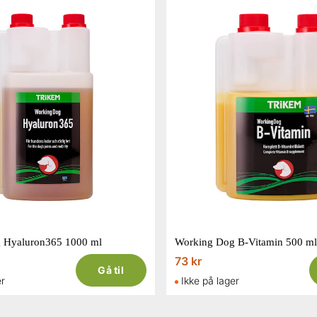
 Hyaluron365 1000 ml
Working Dog B-Vitamin 500 ml
73 kr
Gå til
er
Ikke på lager