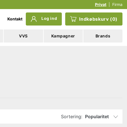
Privat
|
Firma
Log ind
Indkøbskurv
(
0
)
Kontakt
VVS
Kampagner
Brands
Sortering:
Popularitet