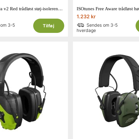
ISOTunes Xtra v2 Red trådløst støj-isolerende headset/høretelefoner EN352
1.232 kr
 om 3-5
Sendes om 3-5
Tilføj
hverdage