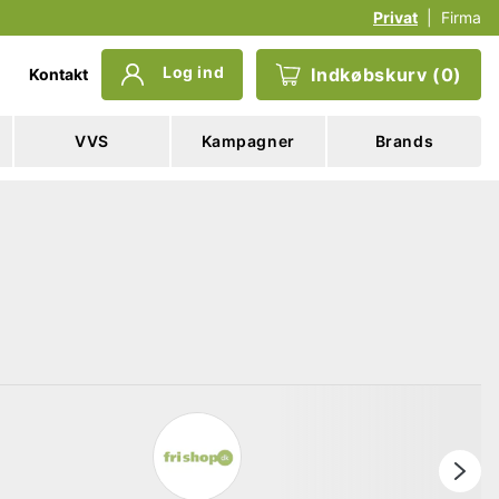
Privat
|
Firma
Log ind
Indkøbskurv
(
0
)
Kontakt
VVS
Kampagner
Brands