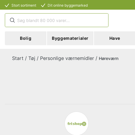
Stort sortiment
Dit online byggemarked
Bolig
Byggematerialer
Have
Start
/
Tøj
/
Personlige værnemidler
/
Høreværn