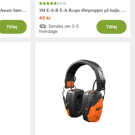
5.0
(1)
ISOtunes sikkerhedsline til Free Aware høreværn
3M E-A-R E-A-Rcaps Ørepropper på bøjle, 10 pr. æske, EC-01-000
46 kr
Sendes om 3-5
Tilføj
Tilføj
hverdage