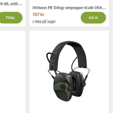
3M E-A-R Classic Ørepropper, 28 dB, refill beholder, 500 par pr./beholder, PD-01-001
ISOtunes PR Trilogy ørepropper til alle ISOtunes modeller str. M 5 par
157 kr
Tilføj
Gå til
Ikke på lager