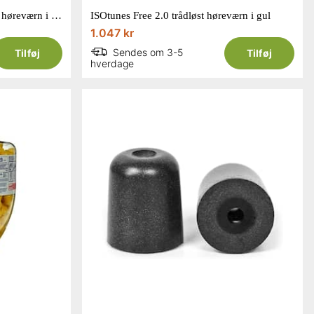
ISOtunes Sport Defy Slim Basic høreværn i grøn med bluetooth
ISOtunes Free 2.0 trådløst høreværn i gul
1.047 kr
Sendes om 3-5
Tilføj
Tilføj
hverdage