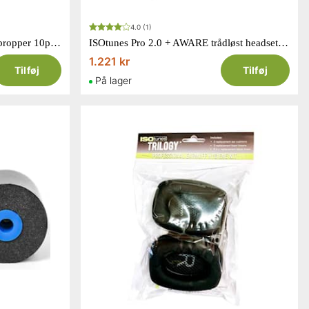
4.0
(1)
3M E-A-Rcaps Udskiftelige ørepropper 10par pr. pakke, ES-01-300
ISOtunes Pro 2.0 + AWARE trådløst headset med aktiv lyddæmpning EN352
1.221 kr
Tilføj
Tilføj
På lager