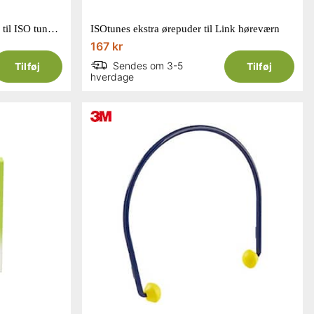
ISOtunes PR Trilogy ørepropper til ISO tunes Pro og Xtra str. L 5 par
ISOtunes ekstra ørepuder til Link høreværn
167 kr
Sendes om 3-5
Tilføj
Tilføj
hverdage