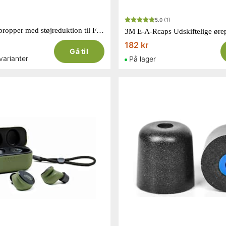
5.0
(1)
ISOtunes ørepropper med støjreduktion til Free str. M 5 par
182 kr
Gå til
 varianter
På lager