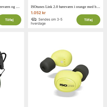
ISOtunes Free Aware trådløst høreværn og headset i gul
ISOtunes Link 2.0 høreværn i orange med bluetooth
1.052 kr
Sendes om 3-5
Tilføj
Tilføj
hverdage