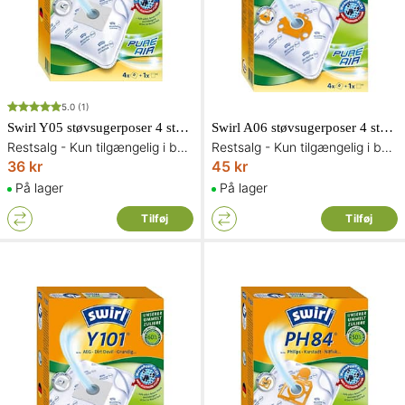
5.0
(1)
Swirl Y05 støvsugerposer 4 stk. inkl. 1 filter
Swirl A06 støvsugerposer 4 stk. inkl. 1 filter
Restsalg - Kun tilgængelig i begrænset antal og så længe lager haves
Restsalg - Kun tilgængelig i begrænset antal og så længe lager haves
36 kr
45 kr
På lager
På lager
Tilføj
Tilføj