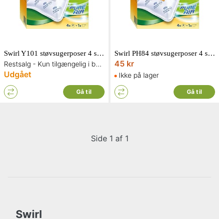
Swirl Y101 støvsugerposer 4 stk. inkl. 1 filter
Swirl PH84 støvsugerposer 4 stk. inkl. 1 filter
45 kr
Restsalg - Kun tilgængelig i begrænset antal og så længe lager haves
Udgået
Ikke på lager
Gå til
Gå til
Side 1 af 1
Swirl