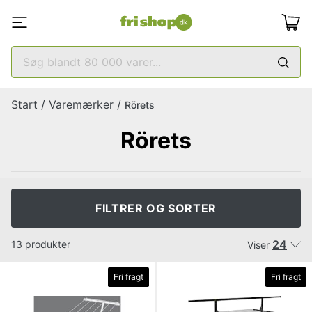
Start
/
Varemærker
/
Rörets
Rörets
FILTRER OG SORTER
24
13 produkter
Viser
Fri fragt
Fri fragt