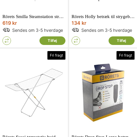
Rörets Smilla Steamstation strygebræt
Rörets Holly betræk til strygebræt
619 kr
134 kr
Sendes om 3-5 hverdage
Sendes om 3-5 hverdage
Tilføj
Tilføj
Fri fragt
Fri fragt
Rörets Sussi tørrestativ hvid
Rörets Drop Stop Large betræk til strygebræt