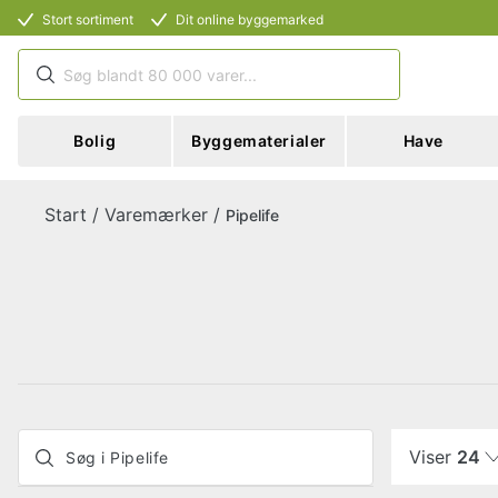
Stort sortiment
Dit online byggemarked
Bolig
Byggematerialer
Have
Start
/
Varemærker
/
Pipelife
Viser
24