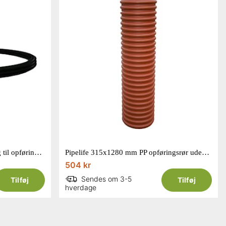
Pipelife 315 mm PP tætningsring til opføringsrør
Pipelife 315x1280 mm PP opføringsrør uden muffe
504 kr
Sendes om 3-5
Tilføj
Tilføj
hverdage