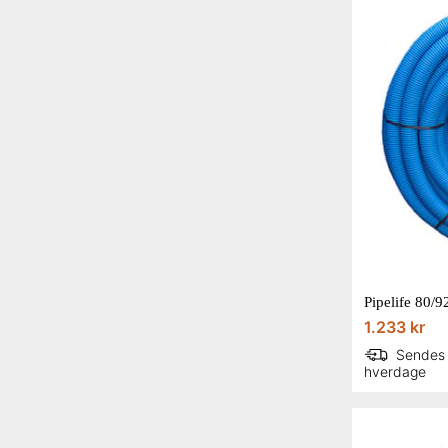
Pipelife 80/
1.233 kr
Sendes
hverdage