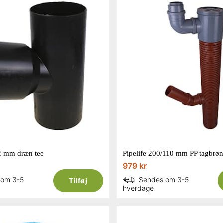
92 mm dræn tee
979 kr
 om 3-5
Sendes om 3-5
Tilføj
hverdage