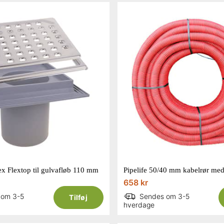
ex Flextop til gulvafløb 110 mm
658 kr
 om 3-5
Sendes om 3-5
Tilføj
hverdage