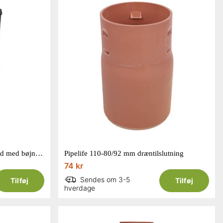
Pipelife 200/110 mm PP tagbrønd med bøjning inkl. plastlåg
Pipelife 110-80/92 mm dræntilslutning
74 kr
Sendes om 3-5
Tilføj
Tilføj
hverdage