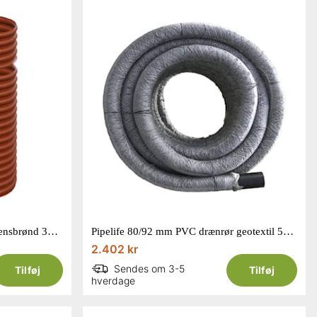
Pipelife 315/110 mm PP rendestensbrønd 35 liter
Pipelife 80/92 mm PVC drænrør geotextil 50 m
2.402 kr
Sendes om 3-5
Tilføj
Tilføj
hverdage