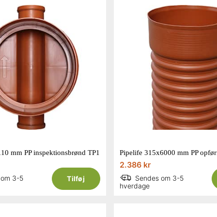
/110 mm PP inspektionsbrønd TP1
2.386 kr
 om 3-5
Sendes om 3-5
Tilføj
hverdage