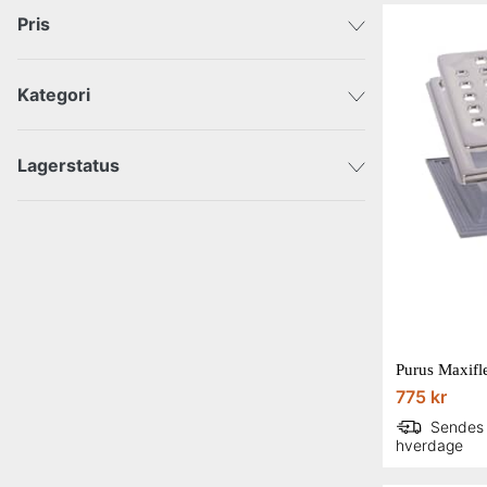
Pris
Kategori
DKK
DKK
Belægning
Lagerstatus
Afsendes inden for 3-5 dage
Byggematerialer
VVS
Purus Maxifl
775 kr
Sendes
hverdage