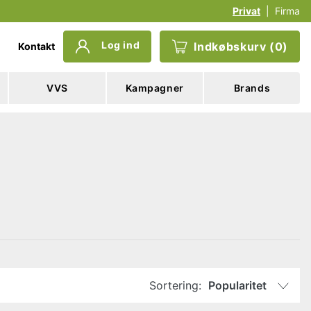
Privat
|
Firma
Log ind
Indkøbskurv
(
0
)
Kontakt
VVS
Kampagner
Brands
Sortering:
Popularitet