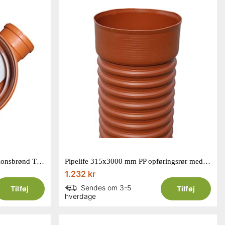
Pipelife 315/110 mm PP inspektionsbrønd TP5 unibrønd
Pipelife 315x3000 mm PP opføringsrør med muffe
1.232 kr
Sendes om 3-5
Tilføj
Tilføj
hverdage