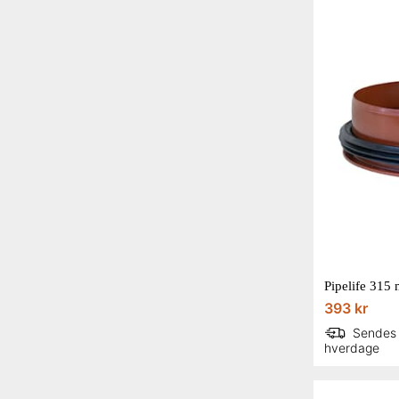
Pipelife 315 
393 kr
Sendes
hverdage