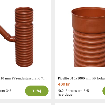
Pipelife 315/110 mm PP rendestensbrønd 70 liter
469 kr
 om 3-5
Sendes om 3-5
Tilføj
hverdage