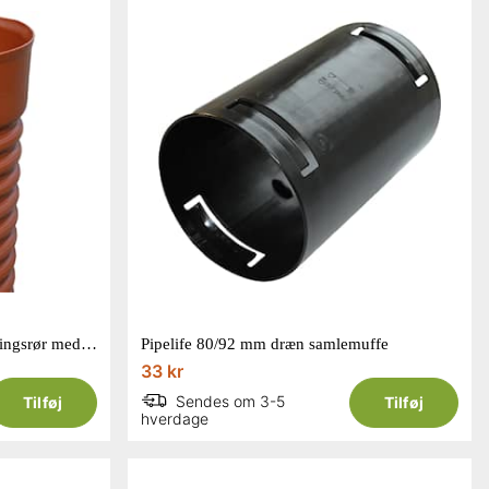
Pipelife 315x6000 mm PP opføringsrør med muffe
Pipelife 80/92 mm dræn samlemuffe
33 kr
Sendes om 3-5
Tilføj
Tilføj
hverdage