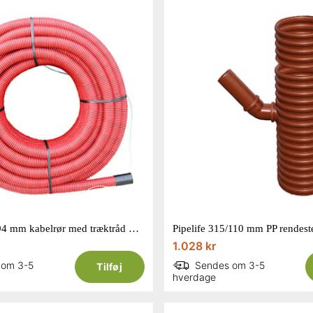
Pipelife 110/94 mm kabelrør med træktråd 50 m
1.028 kr
 om 3-5
Sendes om 3-5
Tilføj
hverdage