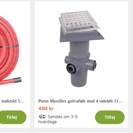
Pipelife 50/40 mm kabelrør med træktråd 50 m
Purus Maxiflex gulvafløb med 4 sideløb 110 mm
494 kr
Sendes om 3-5
Tilføj
Tilføj
hverdage