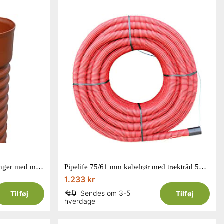
Pipelife 315x1000 mm PP forlænger med muffe til opføringsrør
Pipelife 75/61 mm kabelrør med træktråd 50 m
1.233 kr
Sendes om 3-5
Tilføj
Tilføj
hverdage