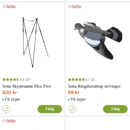
4.5
(27)
4.7
(3)
5etta Skydestøtte Flex Five
5etta Ringdueattrap m/vinger
620 kr
69 kr
På lager
På lager
Tilføj
Tilføj