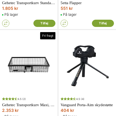
Gehetec Transportkurv Standard Ekstra Dyb
5etta Flapper
1.805 kr
551 kr
På lager
På lager
Tilføj
Tilføj
Fri fragt
4.5
(2)
4.5
(4)
Gehetec Transportkurv Maxi, ekstra dyb, Sort lak
Vanguard Porta-Aim skydestøtte
2.353 kr
404 kr