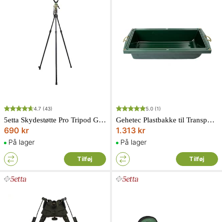
4.7
(43)
5.0
(1)
5etta Skydestøtte Pro Tripod Gen 5
Gehetec Plastbakke til Transportkurv model Maxi
690 kr
1.313 kr
På lager
På lager
Tilføj
Tilføj