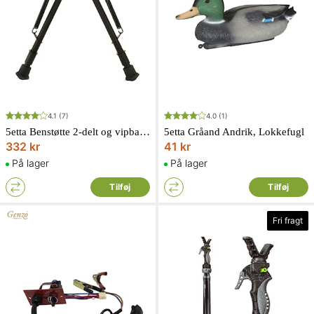
4.1
(7)
4.0
(1)
5etta Benstøtte 2-delt og vipbar 23-33 cm
5etta Gråand Andrik, Lokkefugl
332 kr
41 kr
På lager
På lager
Tilføj
Tilføj
Fri fragt