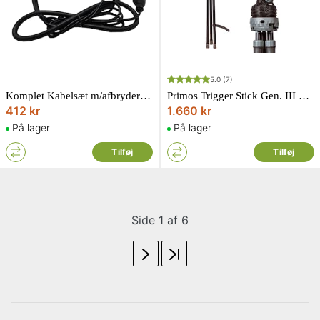
5.0
(7)
Komplet Kabelsæt m/afbryder Supertrap
Primos Trigger Stick Gen. III Tall Tripod Onyx 61-157 cm
412 kr
1.660 kr
På lager
På lager
Tilføj
Tilføj
Side 1 af 6