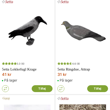
5.0
(6)
4.6
(8)
5etta Lokkefugl Krage
5etta Ringdue, Attrap
41 kr
31 kr
På lager
På lager
Tilføj
Tilføj