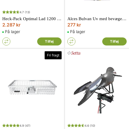
4.7
(13)
Heck-Pack Optimal Lad 1200 mm (Bredde)
Alces Bulvan Uv med bevægelige vinger
2.287 kr
277 kr
På lager
På lager
Tilføj
Tilføj
Fri fragt
4.9
(47)
4.6
(10)