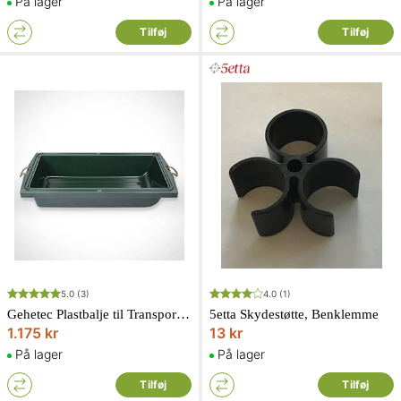
På lager
På lager
Tilføj
Tilføj
5.0
(3)
4.0
(1)
Gehetec Plastbalje til Transportkurv Standard
5etta Skydestøtte, Benklemme
1.175 kr
13 kr
På lager
På lager
Tilføj
Tilføj