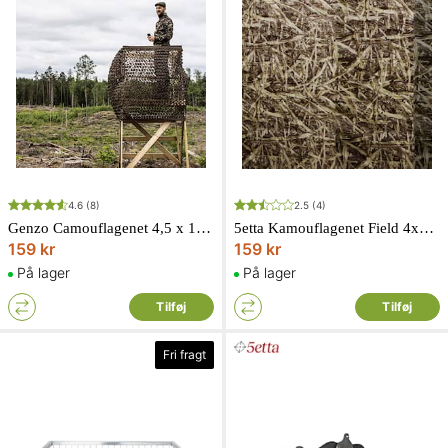
4.6
(8)
2.5
(4)
Genzo Camouflagenet 4,5 x 1,5 m
5etta Kamouflagenet Field 4x1,5 m
159 kr
159 kr
På lager
På lager
Tilføj
Tilføj
Fri fragt