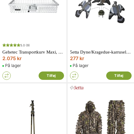
5.0
(9)
Gehetec Transportkurv Maxi, ekstra dyb, Forzinket
5etta Dyne/Kragedue-karrusel Kompakt
2.075 kr
277 kr
På lager
På lager
Tilføj
Tilføj