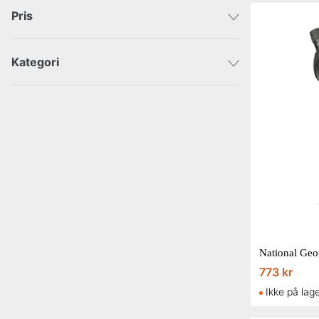
Pris
Kategori
DKK
DKK
Bolig
Byggematerialer
Forberedt på kriser
Outdoor
National Geo
773 kr
Ikke på lag