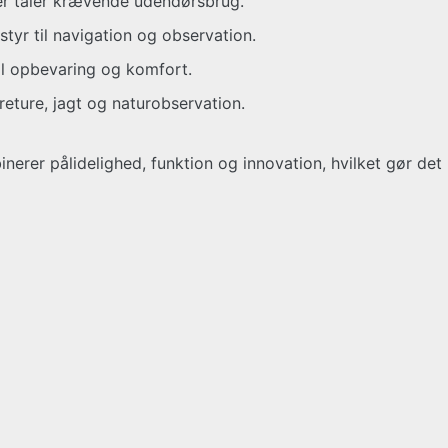
der tåler krævende udendørsbrug.
tyr til navigation og observation.
l opbevaring og komfort.
dreture, jagt og naturobservation.
nerer pålidelighed, funktion og innovation, hvilket gør de