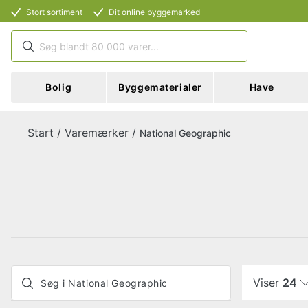
Stort sortiment
Dit online byggemarked
Bolig
Byggematerialer
Have
Start
/
Varemærker
/
National Geographic
Viser
24