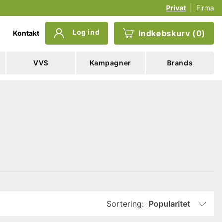
Privat
|
Firma
Log ind
Indkøbskurv
(
0
)
Kontakt
VVS
Kampagner
Brands
Sortering:
Popularitet