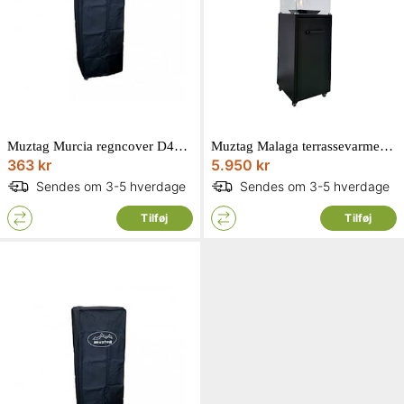
Muztag Murcia regncover D44 x H140 x L44 cm
Muztag Malaga terrassevarmer i sort til gas D43 x H140 x L43 cm
363 kr
5.950 kr
Sendes om 3-5 hverdage
Sendes om 3-5 hverdage
Tilføj
Tilføj