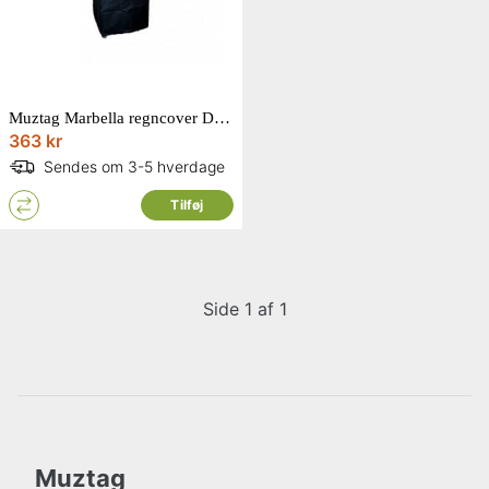
Muztag Marbella regncover D46 x H140 x L46 cm
363 kr
Sendes om 3-5 hverdage
Tilføj
Side 1 af 1
Muztag