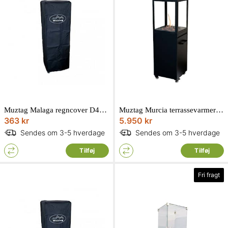
Muztag Malaga regncover D44 x H140 x L44 cm
Muztag Murcia terrassevarmer i sort til gas D42,8 x H139 x L42,8 cm
363 kr
5.950 kr
Sendes om 3-5 hverdage
Sendes om 3-5 hverdage
Tilføj
Tilføj
Fri fragt