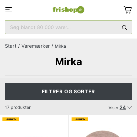
Start
/
Varemærker
/
Mirka
Mirka
FILTRER OG SORTER
24
17 produkter
Viser