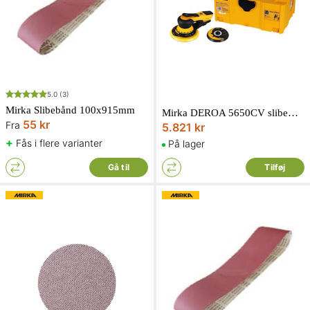
5.0
(3)
Mirka Slibebånd 100x915mm
Mirka DEROA 5650CV slibemaskine 125/150 mm
55 kr
Fra
5.821 kr
+
Fås i flere varianter
På lager
Gå til
Tilføj