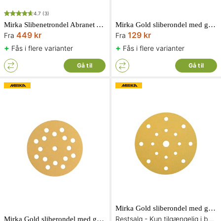
4.7
(3)
Mirka Slibenetrondel Abranet Ace 150mm Grip P
Mirka Gold sliberondel med grip 225 mm 27 hul korn 100 10 stk.
449 kr
129 kr
Fra
Fra
+
+
Fås i flere varianter
Fås i flere varianter
Gå til
Gå til
Mirka Gold sliberondel med grip 150 mm 15 hul korn 120 10 stk.
Restsalg - Kun tilgængelig i begrænset antal og så længe lager haves
Mirka Gold sliberondel med grip 125 mm 17 hul korn 100 10 stk.