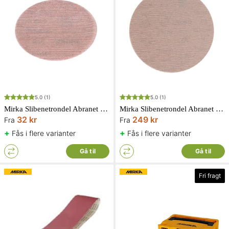
5.0
(1)
5.0
(1)
Mirka Slibenet­rondel Abranet 150mm Grip P
Mirka Slibenet­rondel Abranet 225mm Grip P
32 kr
249 kr
Fra
Fra
+
+
Fås i flere varianter
Fås i flere varianter
Gå til
Gå til
Fri fragt