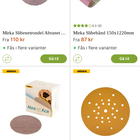
4.0
(6)
Mirka Slibenet­rondel Abranet Ace HD 125mm Grip P
Mirka Slibebånd 150x1220mm
110 kr
87 kr
Fra
Fra
+
+
Fås i flere varianter
Fås i flere varianter
Gå til
Gå til