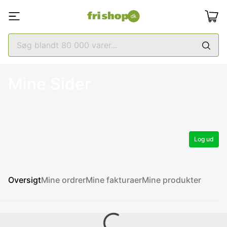
Mine Sider
Log ud
Oversigt
Mine ordrer
Mine fakturaer
Mine produkter