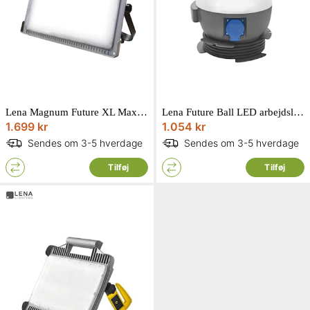
Lena Magnum Future XL Max LED arbejdslampe 78W
Lena Future Ball LED arbejdslampe med DK-stik og 2 x strømudtag med jord 20W
1.699 kr
1.054 kr
Sendes om 3-5 hverdage
Sendes om 3-5 hverdage
Tilføj
Tilføj