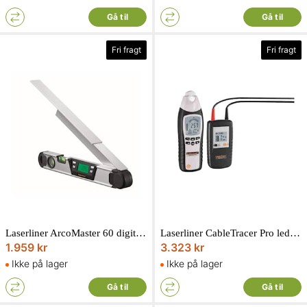
Gå til
Gå til
Fri fragt
Fri fragt
Laserliner ArcoMaster 60 digital vinkelmåler
Laserliner CableTracer Pro ledningssøgersæt med sender og modtager
1.959 kr
3.323 kr
Ikke på lager
Ikke på lager
Gå til
Gå til