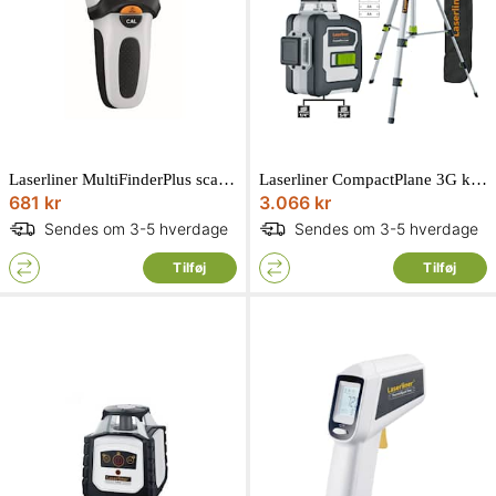
Laserliner MultiFinderPlus scanner til træ, metal, kobber og jern
Laserliner CompactPlane 3G krydslaser, med batterisæt, stativ og modtager
681 kr
3.066 kr
Sendes om 3-5 hverdage
Sendes om 3-5 hverdage
Tilføj
Tilføj