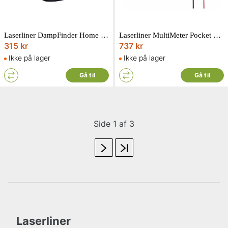
Laserliner DampFinder Home fugtmåler til trægrupper, beton, gipspuds og gasbeton
Laserliner MultiMeter Pocket XP Blackline multimeter med bluetooth
315 kr
737 kr
Ikke på lager
Ikke på lager
Gå til
Gå til
Side 1 af 3
Laserliner