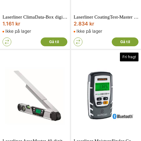
Laserliner ClimaData-Box digitalt hygrometer med datalogger til langtidsmåling
Laserliner CoatingTest-Master digital lagtykkelsesmåler
1.161 kr
2.834 kr
Ikke på lager
Ikke på lager
Gå til
Gå til
Fri fragt