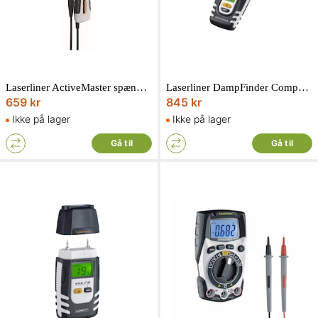
Laserliner ActiveMaster spændingstester 12-690V AC/DC
Laserliner DampFinder CompactPlus fugtmåler med bluetooth
659 kr
845 kr
Ikke på lager
Ikke på lager
Gå til
Gå til