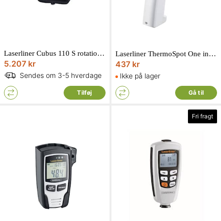
Laserliner Cubus 110 S rotationslaser
Laserliner ThermoSpot One infrarød termometer til berøringsfri måling
5.207 kr
437 kr
Sendes om 3-5 hverdage
Ikke på lager
Tilføj
Gå til
Fri fragt