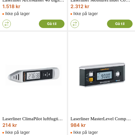
Laserliner ArcoMaster 40 digital vinkelmåler
Laserliner MoistureFinder CompactPlus fugtmåler med bluetooth
1.518 kr
2.312 kr
Ikke på lager
Ikke på lager
Gå til
Gå til
Laserliner ClimaPilot luftfugtighedsmåler / hygrometer
Laserliner MasterLevel Compact Plus digital hældningsmåler med bluetooth
214 kr
984 kr
Ikke på lager
Ikke på lager