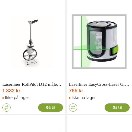
Laserliner RollPilot D12 målehjul med digitalt display
Laserliner EasyCross-Laser Green krydslaser med justerbart vægbeslag
1.332 kr
765 kr
Ikke på lager
Ikke på lager
Gå til
Gå til