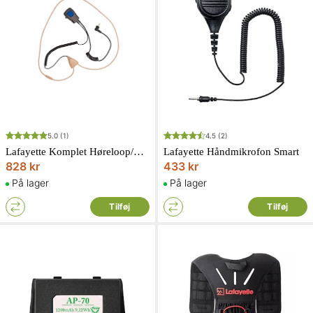
5.0
(1)
4.5
(2)
Lafayette Komplet Høreloop/miniheadset Micro 5 2,5 mm 4-polet
Lafayette Håndmikrofon Smart
828 kr
433 kr
På lager
På lager
Tilføj
Tilføj