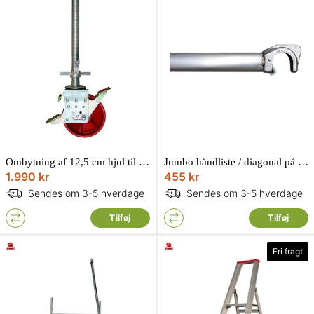
Ombytning af 12,5 cm hjul til 20 cm justerbar hjuløger stillads 30 cm. 1400204
Jumbo håndliste / diagonal på 178 cm tilrullestillads 1101780
1.990 kr
455 kr
Sendes om 3-5 hverdage
Sendes om 3-5 hverdage
Tilføj
Tilføj
Fri fragt