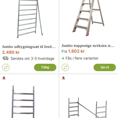
Jumbo trappestige m/ekstra stor platform
Jumbo udbygningssæt til bredt rullestillads med 2 meter 135 x 250 x 200 cm B-1
1.602 kr
Fra
2.460 kr
+
Fås i flere varianter
Sendes om 3-5 hverdage
Tilføj
Gå til