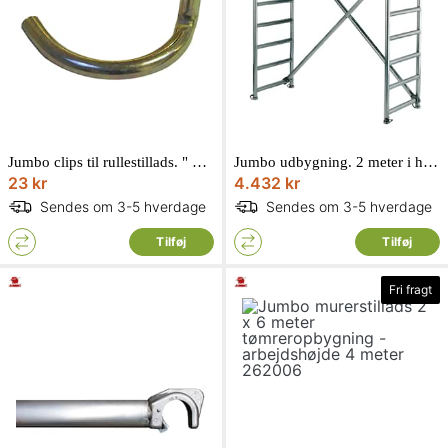
Jumbo clips til rullestillads. " grisehale "1600100
Jumbo udbygning. 2 meter i højden til 178 stillads74 x 200 cm 178SK-2
23 kr
4.432 kr
Sendes om 3-5 hverdage
Sendes om 3-5 hverdage
Tilføj
Tilføj
Fri fragt