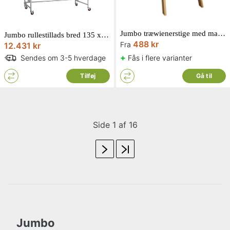
Jumbo træwienerstige med massive trin, olieret
Jumbo rullestillads bred 135 x 250 cm. Arbejdsh. 5,2 m, ståhøjde 3,2 m 9900
488 kr
Fra
12.431 kr
+
Fås i flere varianter
Sendes om 3-5 hverdage
Tilføj
Gå til
Side 1 af 16
Jumbo