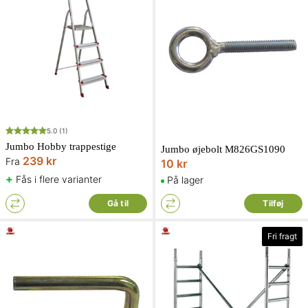
5.0
(1)
Jumbo Hobby trappestige
Jumbo øjebolt M826GS1090
239 kr
Fra
10 kr
+
Fås i flere varianter
På lager
Gå til
Tilføj
Fri fragt