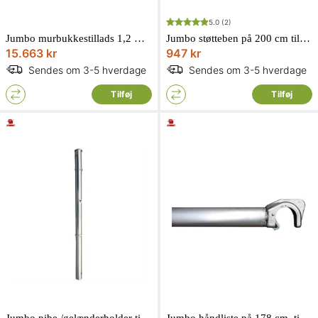
5.0
(2)
Jumbo murbukkestillads 1,2 m x 15,3 m består af 6 bukke + 10 dæk 2260305
Jumbo støtteben på 200 cm til folde- ogrullestillads 1410150
15.663 kr
947 kr
Sendes om 3-5 hverdage
Sendes om 3-5 hverdage
Tilføj
Tilføj
Jumbo pibe /gelænderholder til rullestillads.100 cm 1540100
Jumbo håndliste på 178 cm. til rullestillads.sæt af 2 stk. 178 cm 1101782