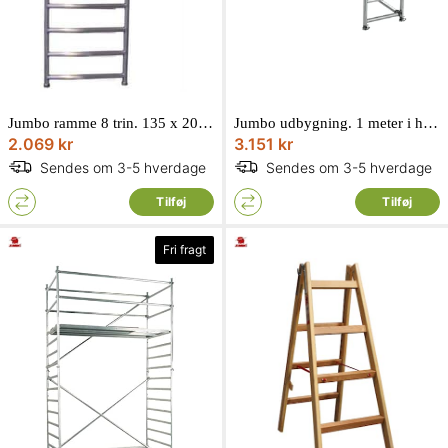
Jumbo ramme 8 trin. 135 x 200 cm. 12135200Til brede rullestilladser
Jumbo udbygning. 1 meter i højden til 178 stillads74 x 100 cm 178SK-1
2.069 kr
3.151 kr
Sendes om 3-5 hverdage
Sendes om 3-5 hverdage
Tilføj
Tilføj
Fri fragt