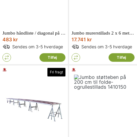
Jumbo håndliste / diagonal på 250 cm tilrullestillads 1102500
Jumbo murerstillads 2 x 6 meter tømreropbygning - arbejdshøjde 4 meter 262006
483 kr
17.741 kr
Sendes om 3-5 hverdage
Sendes om 3-5 hverdage
Tilføj
Tilføj
Fri fragt