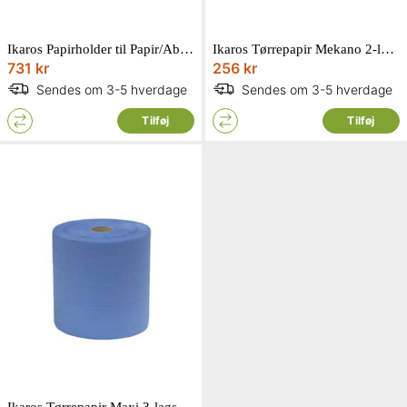
Ikaros Papirholder til Papir/Absorberende materiale, Gulvstativ
Ikaros Tørrepapir Mekano 2-lags 2-pak
731 kr
256 kr
Sendes om 3-5 hverdage
Sendes om 3-5 hverdage
Tilføj
Tilføj
Ikaros Tørrepapir Maxi 3-lags 0,32x285 m