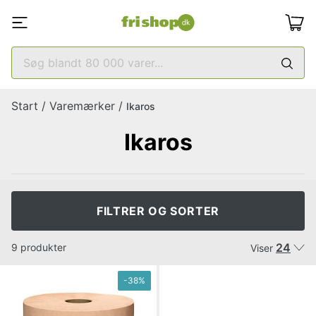
Start
/
Varemærker
/
Ikaros
Ikaros
FILTRER OG SORTER
24
9 produkter
Viser
-
38
%