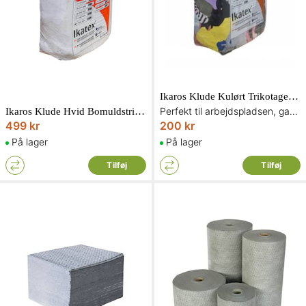
Ikaros Klude Kulørt Trikotagestof 10 kg
Perfekt til arbejdspladsen, garagen eller servicebilen
Ikaros Klude Hvid Bomuldstrikotage 10 kg
499 kr
200 kr
På lager
På lager
Tilføj
Tilføj