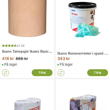
4.7
(3)
Ikaros Tørrepapir Ikatex Basic 320 mmx780 m
Ikaros Renseservietter i spand Wypall 90-pak
416 kr
666 kr
343 kr
På lager
På lager
Tilføj
Tilføj