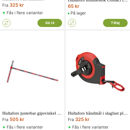
Hultafors tommestok Contact i træ, 2 meter m/10led, mm.-skala på begge sider
325 kr
Fra
65 kr
+
Fås i flere varianter
På lager
Gå til
Tilføj
Hultafors justerbar gipsvinkel PS120 med 4 fastepositioner, 1200 mm.
Hultafors båndmål i slagfast plast, EU klasse 1
505 kr
325 kr
Fra
Fra
+
+
Fås i flere varianter
Fås i flere varianter