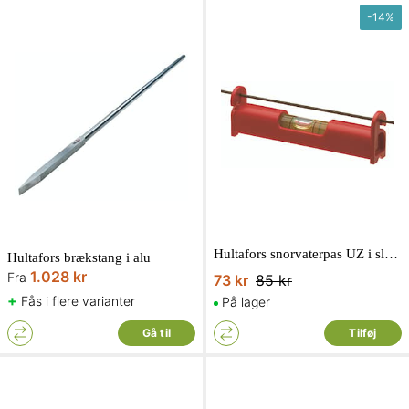
-
14
%
Hultafors snorvaterpas UZ i slagfast plast
Hultafors brækstang i alu
1.028 kr
Fra
73 kr
85 kr
+
Fås i flere varianter
På lager
Gå til
Tilføj