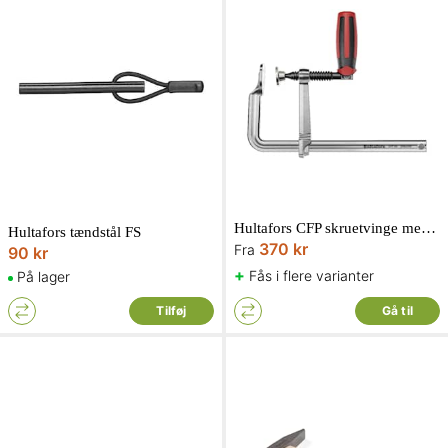
Hultafors CFP skruetvinge med pivothåndtag
Hultafors tændstål FS
370 kr
Fra
90 kr
+
Fås i flere varianter
På lager
Tilføj
Gå til