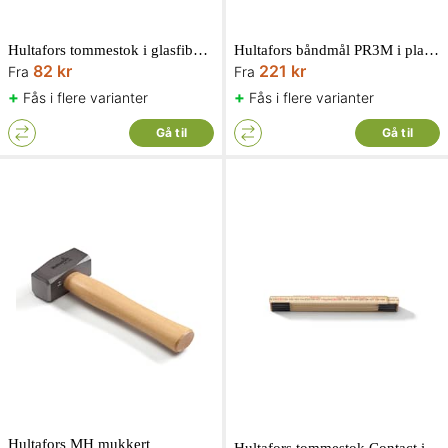
Hultafors tommestok i glasfiber, 2 meter m/12 led,mm.-skala på begge sider
Hultafors båndmål PR3M i plast med bremse3 meter, EU klasse 1
82 kr
221 kr
Fra
Fra
+
+
Fås i flere varianter
Fås i flere varianter
Gå til
Gå til
Hultafors MH mukkert