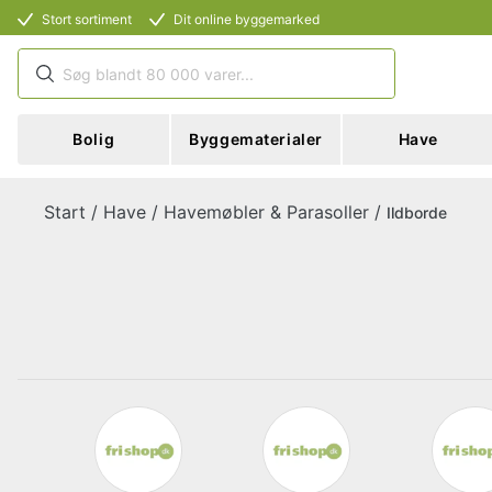
Stort sortiment
Dit online byggemarked
Bolig
Byggematerialer
Have
Start
/
Have
/
Havemøbler & Parasoller
/
Ildborde