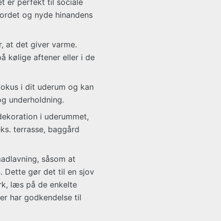
 er perfekt til sociale
ordet og nyde hinandens
, at det giver varme.
 kølige aftener eller i de
fokus i dit uderum og kan
og underholdning.
dekoration i uderummet,
.eks. terrasse, baggård
madlavning, såsom at
 Dette gør det til en sjov
k, læs på de enkelte
er har godkendelse til