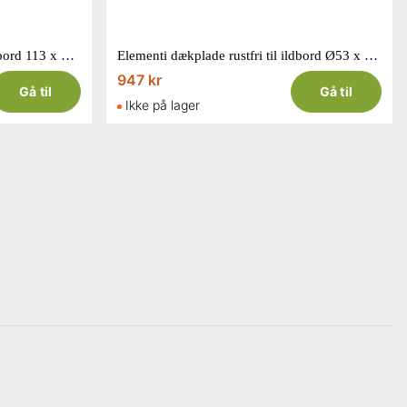
Elementi dækplade rustfri til ildbord 113 x 37 x 3 cm
Elementi dækplade rustfri til ildbord Ø53 x 3 cm
947 kr
Gå til
Gå til
Ikke på lager