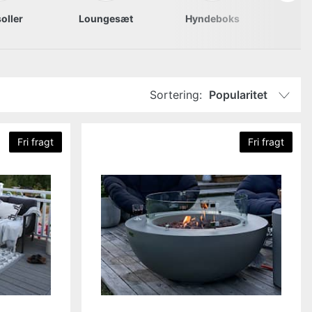
oller
Loungesæt
Hyndeboks
Sortering:
Popularitet
Fri fragt
Fri fragt