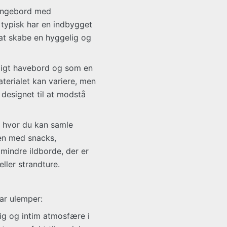
oungebord med
 typisk har en indbygget
 at skabe en hyggelig og
ligt havebord og som en
terialet kan variere, men
 designet til at modstå
, hvor du kan samle
en med snacks,
mindre ildborde, der er
ller strandture.
par ulemper:
ig og intim atmosfære i