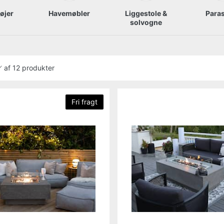
øjer
Havemøbler
Liggestole &
Paras
solvogne
af
12 produkter
Fri fragt