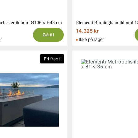
chester ildbord Ø106 x H43 cm
14.325 kr
Gå til
er
Ikke på lager
Fri fragt