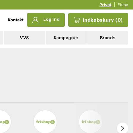
Privat
|
Firma
Log ind
Indkøbskurv
(
0
)
Kontakt
VVS
Kampagner
Brands