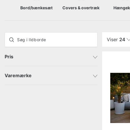
Bord/bænkesæt
Covers & overtræk
Hængek
Viser
24
Pris
Varemærke
Elementi
DKK
DKK