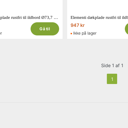
Elementi dækplade rustfri til ildbord Ø73,7 x 2,5 cm
947 kr
Gå til
er
Ikke på lager
Side 1 af 1
1