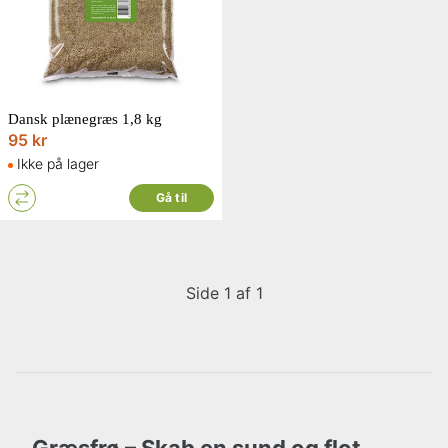
Dansk plænegræs 1,8 kg
95 kr
Ikke på lager
Gå til
Side 1 af 1