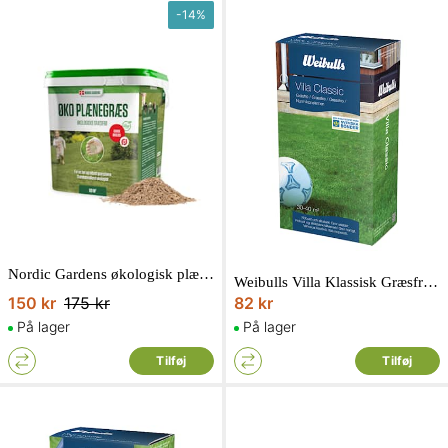
-
14
%
Nordic Gardens økologisk plænegræs 5 liter
Weibulls Villa Klassisk Græsfrø 1 kg.
150 kr
175 kr
82 kr
På lager
På lager
Tilføj
Tilføj