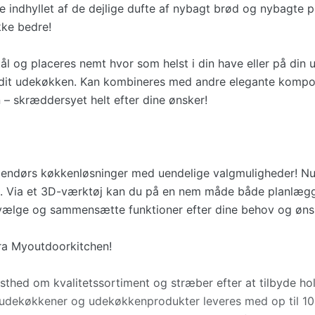
e indhyllet af de dejlige dufte af nybagt brød og nybagte p
kke bedre!
ål og placeres nemt hvor som helst i din have eller på din 
 dit udekøkken. Kan kombineres med andre elegante kompo
– skræddersyet helt efter dine ønsker!
dendørs køkkenløsninger med uendelige valgmuligheder! Nu
. Via et 3D-værktøj kan du på en nem måde både planlæg
t vælge og sammensætte funktioner efter dine behov og øns
fra Myoutdoorkitchen!
dsthed om kvalitetssortiment og stræber efter at tilbyde h
t udekøkkener og udekøkkenprodukter leveres med op til 10