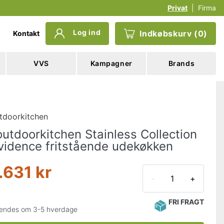
Privat
|
Firma
Log ind
Indkøbskurv
(
0
)
Kontakt
VVS
Kampagner
Brands
tdoorkitchen
utdoorkitchen Stainless Collection
vidence fritstående udekøkken
.631 kr
-
+
FRI FRAGT
endes om 3-5 hverdage