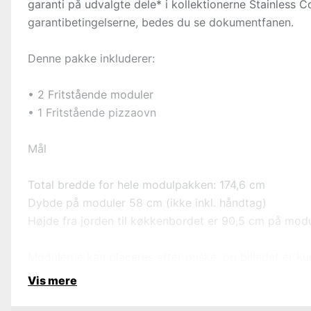
garanti på udvalgte dele* i kollektionerne Stainless C
garantibetingelserne, bedes du se dokumentfanen.
Denne pakke inkluderer:
• 2 Fritstående moduler
• 1 Fritstående pizzaovn
Mål
Total bredde for hele modulpakken: 174,6 cm
Dybde på moduler 58 cm (ikke inkl. håndtag)
Højde fra jorden til køkkenbordet er 90,5 cm på module
Modulerne kan placeres efter ønske, og billedet er ku
Vis mere