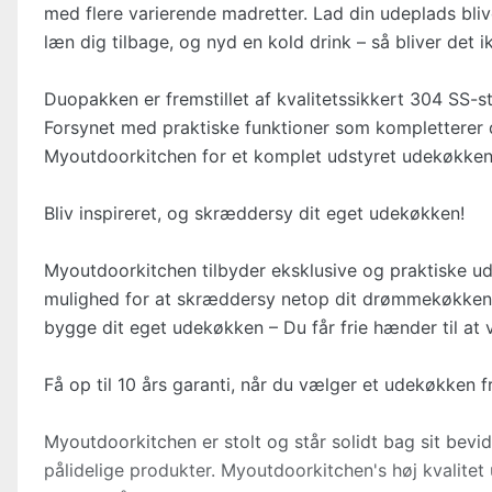
med flere varierende madretter. Lad din udeplads bliv
læn dig tilbage, og nyd en kold drink – så bliver det i
Duopakken er fremstillet af kvalitetssikkert 304 SS-st
Forsynet med praktiske funktioner som kompletterer
Myoutdoorkitchen for et komplet udstyret udekøkken 
Bliv inspireret, og skræddersy dit eget udekøkken!
Myoutdoorkitchen tilbyder eksklusive og praktiske u
mulighed for at skræddersy netop dit drømmekøkken
bygge dit eget udekøkken – Du får frie hænder til a
Få op til 10 års garanti, når du vælger et udekøkken 
Myoutdoorkitchen er stolt og står solidt bag sit bevi
pålidelige produkter. Myoutdoorkitchen's høj kvalite