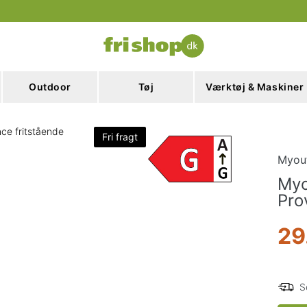
Outdoor
Tøj
Værktøj & Maskiner
ce fritstående
Fri fragt
Myou
Myo
Pro
29
S