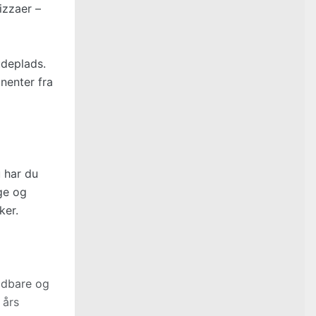
izzaer –
udeplads.
nenter fra
 har du
ge og
ker.
oldbare og
 års