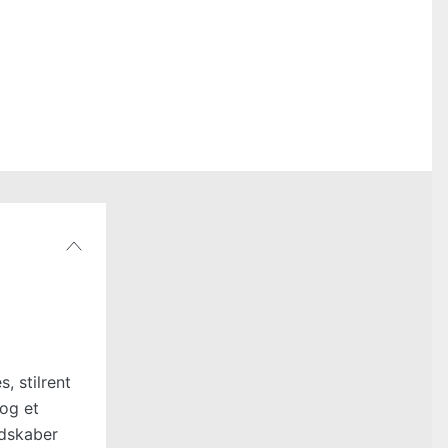
, stilrent
 og et
ndskaber