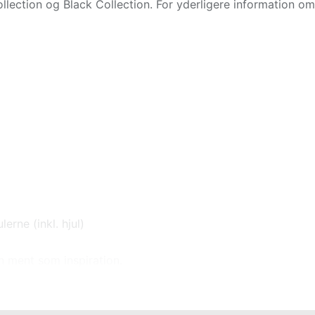
ollection og Black Collection. For yderligere information om
rne (inkl. hjul)
n ment som inspiration.