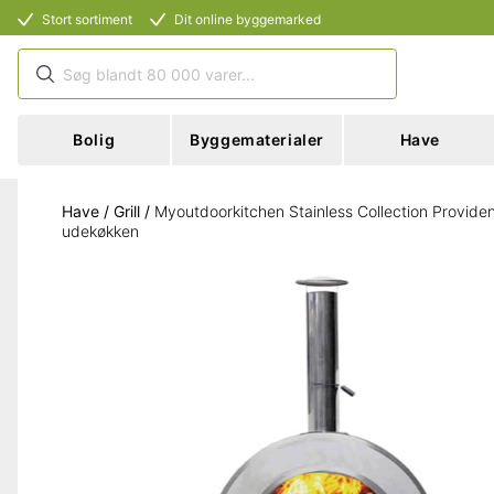
Stort sortiment
Dit online byggemarked
Bolig
Byggematerialer
Have
Have
/
Grill
/
Myoutdoorkitchen Stainless Collection Providen
udekøkken