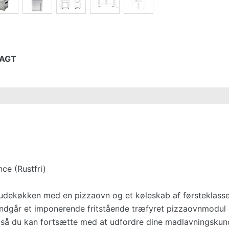
RAGT
ce (Rustfri)
 udekøkken med en pizzaovn og et køleskab af førsteklasses
 indgår et imponerende fritstående træfyret pizzaovnmodul
l, så du kan fortsætte med at udfordre dine madlavningsku