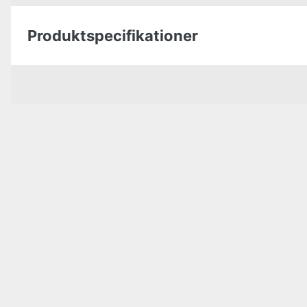
Produktspecifikationer
Color
Bredde
Højde
Energiklasse