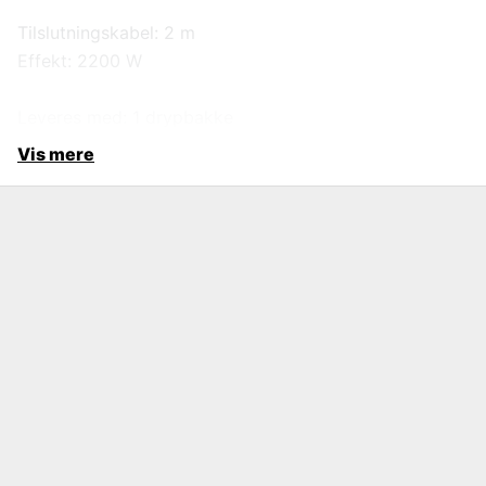
Tilslutningskabel: 2 m
Effekt: 2200 W
Leveres med: 1 drypbakke
Vis mere