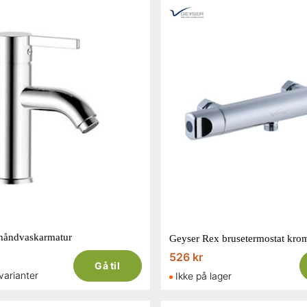
håndvaskarmatur
Geyser Rex brusetermostat kro
526 kr
Gå til
 varianter
Ikke på lager