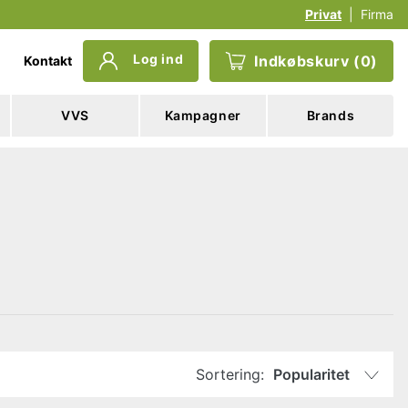
Privat
|
Firma
Log ind
Indkøbskurv
(
0
)
Kontakt
VVS
Kampagner
Brands
Sortering:
Popularitet