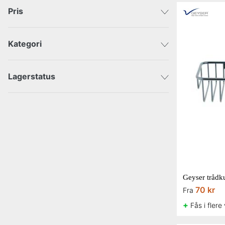
Pris
Kategori
DKK
DKK
Byggematerialer
Lagerstatus
Sendes med det samme
Kampagner
VVS
Geyser trådk
70 kr
Fra
+
Fås i flere