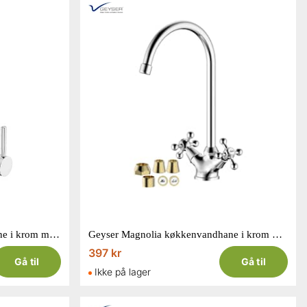
Geyser Minimal køkkenvandhane i krom med U-tud4010.00
Geyser Magnolia køkkenvandhane i krom med krom/guld greb
397 kr
Gå til
Gå til
Ikke på lager