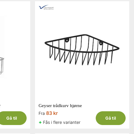
r
Geyser trådkurv hjørne
83 kr
Fra
Gå til
Gå til
+
Fås i flere varianter