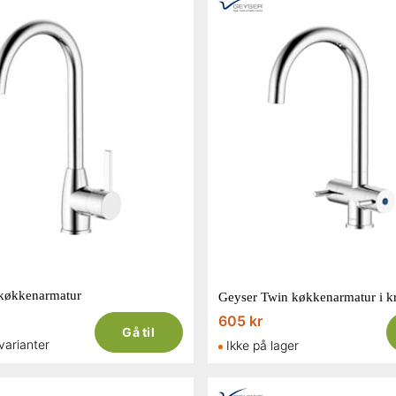
 køkkenarmatur
Geyser Twin køkkenarmatur i 
605 kr
Gå til
 varianter
Ikke på lager