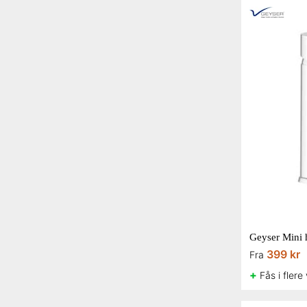
Geyser Mini 
399 kr
Fra
+
Fås i flere