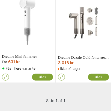
Dreame Mini føntørrer
Dreame Dazzle Gold føntørrer/airstyler
631 kr
Fra
3.016 kr
+
Fås i flere varianter
Ikke på lager
Gå til
Gå til
Side 1 af 1