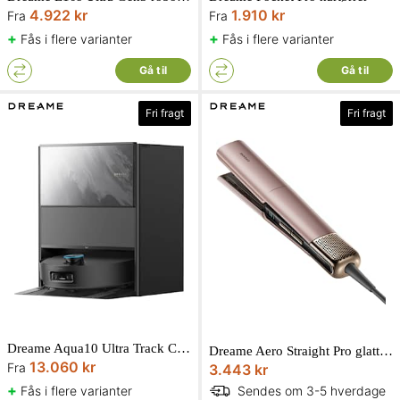
4.922 kr
1.910 kr
Fra
Fra
+
+
Fås i flere varianter
Fås i flere varianter
Gå til
Gå til
Fri fragt
Fri fragt
Dreame Aqua10 Ultra Track Complete robotstøvsuger
Dreame Aero Straight Pro glattejern pink gold
13.060 kr
Fra
3.443 kr
+
Fås i flere varianter
Sendes om 3-5 hverdage