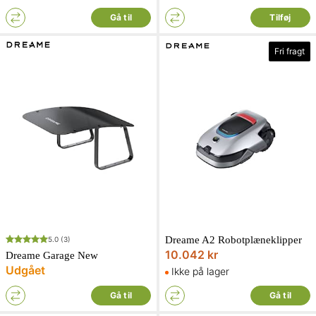
Gå til
Tilføj
Fri fragt
Dreame A2 Robotplæneklipper
5.0
(3)
10.042 kr
Dreame Garage New
Udgået
Ikke på lager
Gå til
Gå til