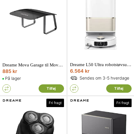
Dreame L50 Ultra robotstøvsuger hvid
Dreame Mova Garage til Mova M600/M1000
6.564 kr
885 kr
Sendes om 3-5 hverdage
På lager
Tilføj
Tilføj
Fri fragt
Fri fragt