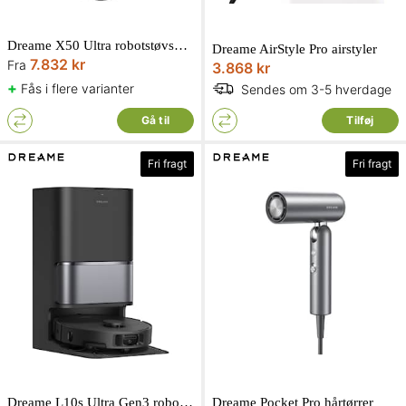
Dreame X50 Ultra robotstøvsuger
Dreame AirStyle Pro airstyler
7.832 kr
Fra
3.868 kr
+
Fås i flere varianter
Sendes om 3-5 hverdage
Gå til
Tilføj
Fri fragt
Fri fragt
Dreame L10s Ultra Gen3 robotstøvsuger
Dreame Pocket Pro hårtørrer