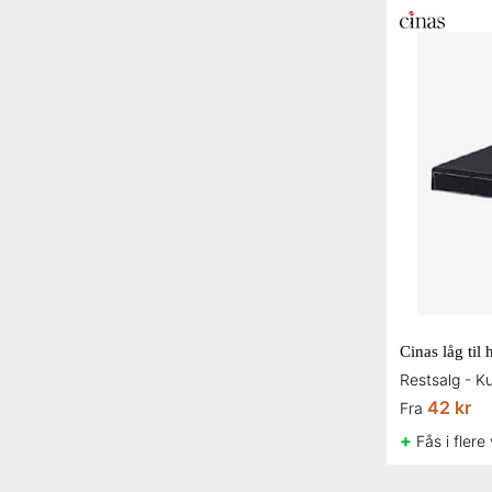
Cinas låg til
42 kr
Fra
+
Fås i flere