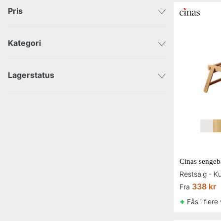
Pris
Kategori
DKK
DKK
Bolig
Lagerstatus
Sendes med det samme
Kampagner
Cinas senge
338 kr
Fra
+
Fås i flere