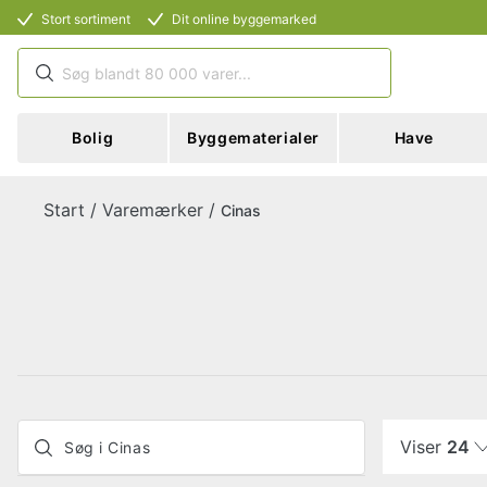
Stort sortiment
Dit online byggemarked
Bolig
Byggematerialer
Have
Start
/
Varemærker
/
Cinas
Viser
24