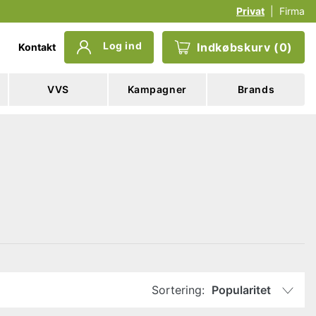
Privat
|
Firma
Log ind
Indkøbskurv
(
0
)
Kontakt
VVS
Kampagner
Brands
Sortering:
Popularitet