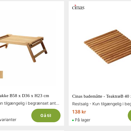
bakke B58 x D36 x H23 cm
Cinas bademåtte - TeaktræB 40
Restsalg - Kun tilgængelig i begrænset antal og så længe lager haves
138 kr
Gå til
 varianter
På lager