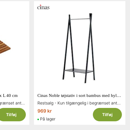
 x L 40 cm
Cinas Noble tøjstativ i sort bambus med hylde 180 x 74 x 35 cm
Restsalg - Kun tilgængelig i begrænset antal og så længe lager haves
Restsalg - Kun tilgængelig i begrænset antal og så længe lager haves
969 kr
Tilføj
Tilføj
På lager