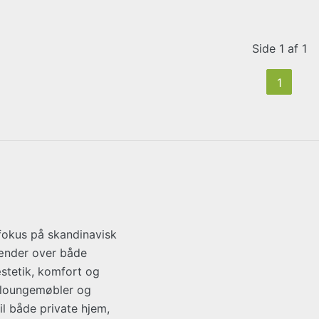
Side 1 af 1
1
fokus på skandinavisk
pænder over både
stetik, komfort og
, loungemøbler og
l både private hjem,