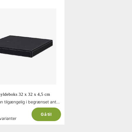
 hyldeboks 32 x 32 x 4,5 cm
Restsalg - Kun tilgængelig i begrænset antal og så længe lager haves
Gå til
 varianter