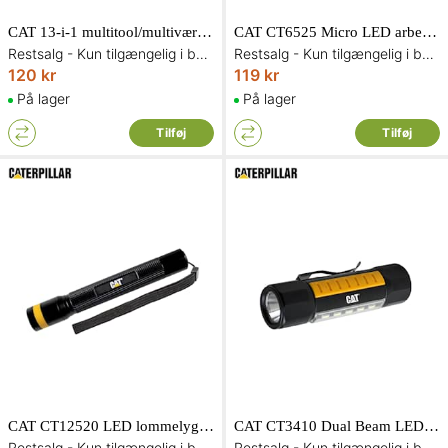
CAT 13-i-1 multitool/multiværktøj 980021IG
CAT CT6525 Micro LED arbejdslampe genopladelig 200 lumen
Restsalg - Kun tilgængelig i begrænset antal og så længe lager haves
Restsalg - Kun tilgængelig i begrænset antal og så længe lager haves
120 kr
119 kr
På lager
På lager
Tilføj
Tilføj
CAT CT12520 LED lommelygte 200 lumen
CAT CT3410 Dual Beam LED lommelygte 200/275 lumen
Restsalg - Kun tilgængelig i begrænset antal og så længe lager haves
Restsalg - Kun tilgængelig i begrænset antal og så længe lager haves