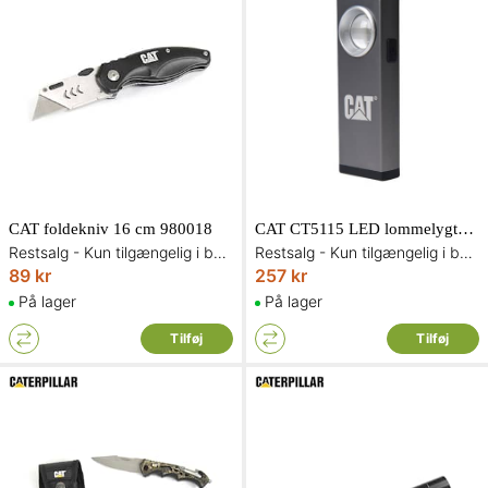
CAT foldekniv 16 cm 980018
CAT CT5115 LED lommelygte/spotlampe genopladelig 200 lumen
Restsalg - Kun tilgængelig i begrænset antal og så længe lager haves
Restsalg - Kun tilgængelig i begrænset antal og så længe lager haves
89 kr
257 kr
På lager
På lager
Tilføj
Tilføj