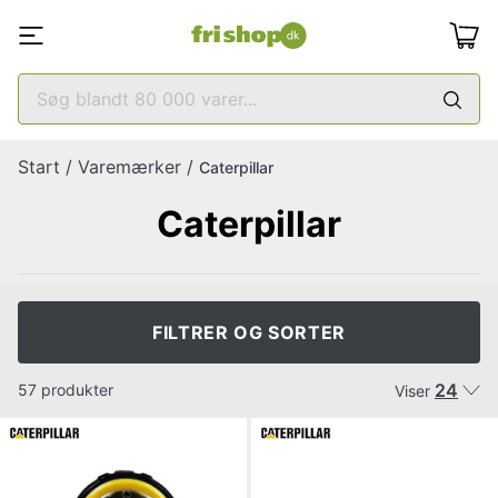
Start
/
Varemærker
/
Caterpillar
Caterpillar
FILTRER OG SORTER
24
57 produkter
Viser