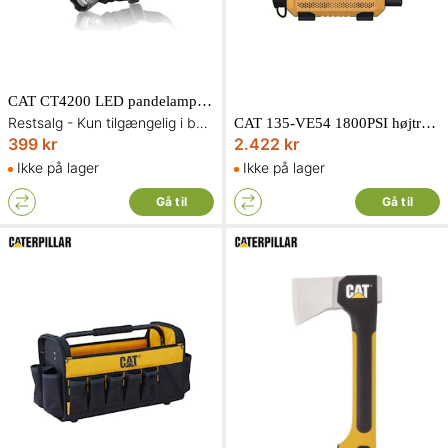
CAT CT4200 LED pandelampe 220 lumen
Restsalg - Kun tilgængelig i begrænset antal og så længe lager haves
CAT 135-VE54 1800PSI højtryksrenser 135 bar
399 kr
2.422 kr
Ikke på lager
Ikke på lager
Gå til
Gå til