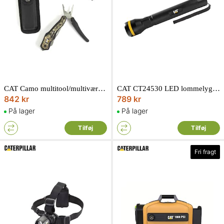
CAT Camo multitool/multiværktøj 2 dele 240358
CAT CT24530 LED lommelygte 1200 lumen
842 kr
789 kr
På lager
På lager
Tilføj
Tilføj
Fri fragt