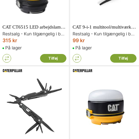
CAT CT6515 LED arbejdslampe genopladelig 115/225 lumen
CAT 9-i-1 multitool/multiværktøj 980381IG
Restsalg - Kun tilgængelig i begrænset antal og så længe lager haves
Restsalg - Kun tilgængelig i begrænset antal og så længe lager haves
315 kr
99 kr
På lager
På lager
Tilføj
Tilføj