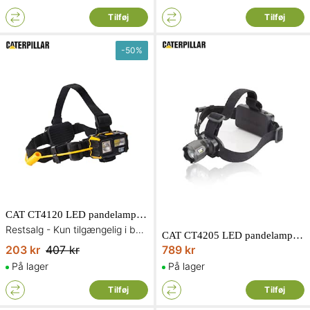
Tilføj
Tilføj
-
50
%
CAT CT4120 LED pandelampe 120/250 lumen
Restsalg - Kun tilgængelig i begrænset antal og så længe lager haves
CAT CT4205 LED pandelampe genopladelig 380/120 lumen
203 kr
407 kr
789 kr
På lager
På lager
Tilføj
Tilføj