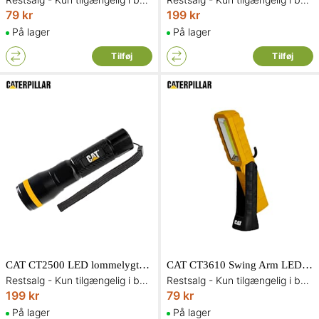
79 kr
199 kr
På lager
På lager
Tilføj
Tilføj
CAT CT2500 LED lommelygte 300 lumen
CAT CT3610 Swing Arm LED inspektionslampe 250 lumen
Restsalg - Kun tilgængelig i begrænset antal og så længe lager haves
Restsalg - Kun tilgængelig i begrænset antal og så længe lager haves
199 kr
79 kr
På lager
På lager