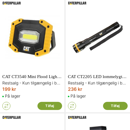
CAT CT3540 Mini Flood Light arbejdslampe 500 lumen
CAT CT2205 LED lommelygte genopladelig 200 lumen
Restsalg - Kun tilgængelig i begrænset antal og så længe lager haves
Restsalg - Kun tilgængelig i begrænset antal og så længe lager haves
199 kr
236 kr
På lager
På lager
Tilføj
Tilføj