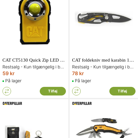
CAT CT5130 Quick Zip LED arbejdslampe 125/250 lumen
CAT foldekniv med karabin 13,3 cm 980266
Restsalg - Kun tilgængelig i begrænset antal og så længe lager haves
Restsalg - Kun tilgængelig i begrænset antal og så længe lager haves
59 kr
78 kr
På lager
På lager
Tilføj
Tilføj