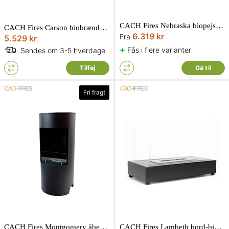
CACH Fires Nebraska biopejs væghængt D16,5 x H54 x L78 cm
CACH Fires Carson biobrændeovn D30 x H61,5 x L48 cm
6.319 kr
Fra
5.529 kr
+
Fås i flere varianter
Sendes om 3-5 hverdage
Tilføj
Gå til
Fri fragt
CACH Fires Montgomery åben bio-brændeovn
CACH Fires Lambeth bord-biopejs D20,5 x H18 x L35,5 cm