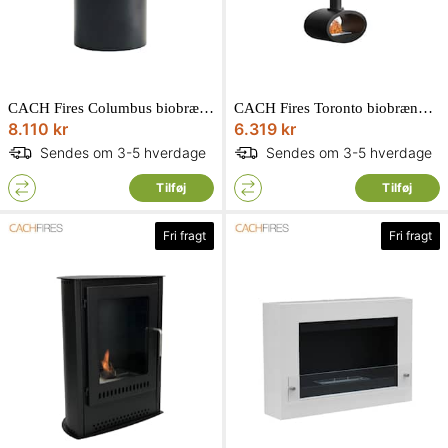
CACH Fires Columbus biobrændeovn i sort 360-view Ø43 x H96 cm
CACH Fires Toronto biobrændeovn i sort 2-sidet lofthængt D40 x H190 x L65 cm
8.110 kr
6.319 kr
Sendes om 3-5 hverdage
Sendes om 3-5 hverdage
Tilføj
Tilføj
Fri fragt
Fri fragt