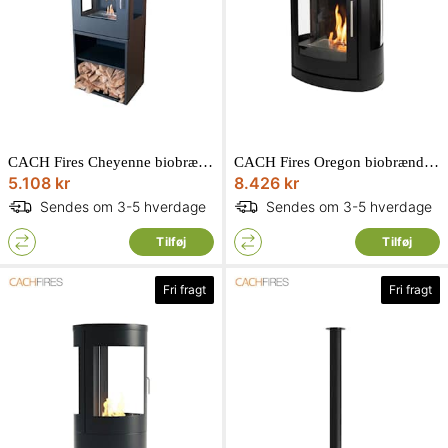
CACH Fires Cheyenne biobrændeovn i sort D27 x H95 x L37 cm
CACH Fires Oregon biobrændeovn væghængt i sort D28,6 x H63 x L48 cm
5.108 kr
8.426 kr
Sendes om 3-5 hverdage
Sendes om 3-5 hverdage
Tilføj
Tilføj
Fri fragt
Fri fragt