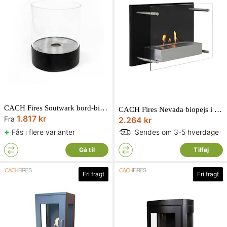
CACH Fires Soutwark bord-biopejs rund Ø25 x 31,5 cm
CACH Fires Nevada biopejs i sort/stål til væg D21 x H40 x L60 cm
1.817 kr
Fra
2.264 kr
+
Fås i flere varianter
Sendes om 3-5 hverdage
Gå til
Tilføj
Fri fragt
Fri fragt