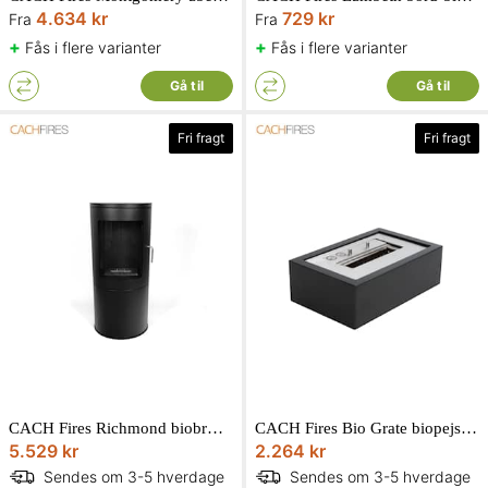
4.634 kr
729 kr
Fra
Fra
+
+
Fås i flere varianter
Fås i flere varianter
Gå til
Gå til
Fri fragt
Fri fragt
CACH Fires Richmond biobrændeovn i sort med flad bagvæg D30 x H96 x L44 cm
CACH Fires Bio Grate biopejsindsats fritstående i sort D20 x H10,3 x L30,5 cm
5.529 kr
2.264 kr
Sendes om 3-5 hverdage
Sendes om 3-5 hverdage