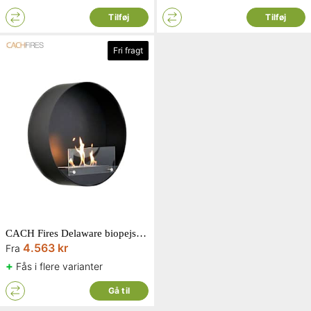
Tilføj
Tilføj
Fri fragt
CACH Fires Delaware biopejs rund væghængt Ø60 x D20 cm
4.563 kr
Fra
+
Fås i flere varianter
Gå til