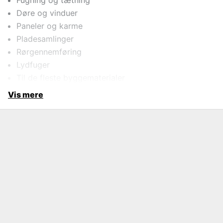
Fugning og tætning
Døre og vinduer
Paneler og karme
Pladesamlinger
Rørgennemføring
Lydfuger
Til de fleste byggematerialer
Vis mere