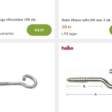
ge elforzinket 100 stk.
Habo Øsken m8x100 mm 3 stk
28 kr
Gå til
 varianter
På lager