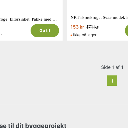
NKT vinkelkroge. Elforzinket. Pakke med 100 stk. 3,8 x 50 mm.
153 kr
171 kr
Gå til
er
Ikke på lager
Side 1 af 1
1
se til dit byggeprojekt