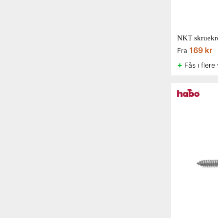
NKT skruekro
169 kr
Fra
+
Fås i flere