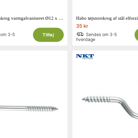
Habo tøjsnorskrog varmgalvaniseret Ø12 x 160 mm
35 kr
 om 3-5
Sendes om 3-5
Tilføj
hverdage