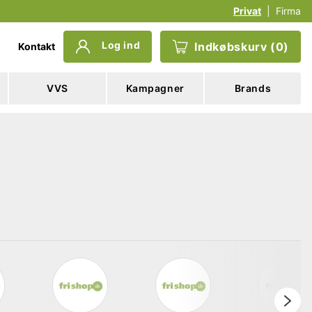
Privat
|
Firma
Log ind
Indkøbskurv
(
0
)
Kontakt
VVS
Kampagner
Brands