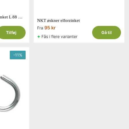
Habo tøjsnorskrog af stål elforzinket L 88 mm Ø6 mm 2 stk
NKT øskner elforzinket
95 kr
Fra
Tilføj
Gå til
+
Fås i flere varianter
-
11
%