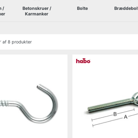
 /
Betonskruer /
Bolte
Bræddebol
uer
Karmanker
af
8 produkter