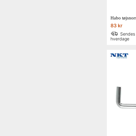
83 kr
Sendes
hverdage