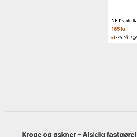
165 kr
Ikke på lag
Kroge og øskner – Alsidig fastgørel