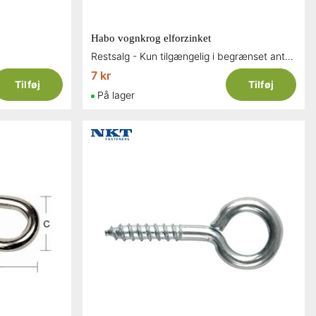
Habo vognkrog elforzinket
Restsalg - Kun tilgængelig i begrænset antal og så længe lager haves
7 kr
Tilføj
Tilføj
På lager