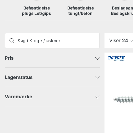
Befæstigelse
Befæstigelse
Beslagsøm
plugs Let/gips
tungt/beton
Beslagskr
Viser
24
Pris
Lagerstatus
Sendes med det samme
DKK
DKK
Afsendes inden for 3-5 dage
Varemærke
Habo
NKT