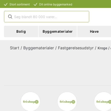
Stort sortiment
Dit online byggemarked
Bolig
Byggematerialer
Have
Start
/
Byggematerialer
/
Fastgørelsesudstyr
/
Kroge /