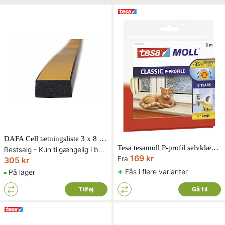
DAFA Cell tætningsliste 3 x 8 mm 150 meter
Tesa tesamoll P-profil selvklæbende tætningsliste vinduer og døre
Restsalg - Kun tilgængelig i begrænset antal og så længe lager haves
169 kr
Fra
305 kr
+
Fås i flere varianter
På lager
Tilføj
Gå til