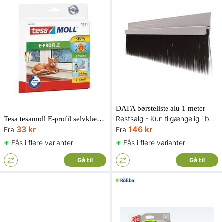
DAFA børsteliste alu 1 meter
Restsalg - Kun tilgængelig i begrænset antal og så længe lager haves
Tesa tesamoll E-profil selvklæbende tætningsliste gummi
33 kr
146 kr
Fra
Fra
+
+
Fås i flere varianter
Fås i flere varianter
Gå til
Gå til