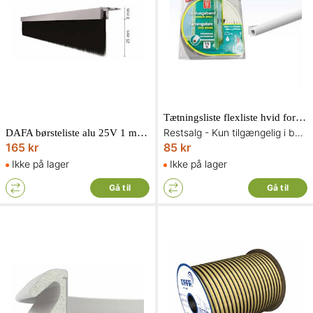
Tætningsliste flexliste hvid form D selvklæbendedækker 4-6 mm. 7,5 meter lang
Restsalg - Kun tilgængelig i begrænset antal og så længe lager haves
DAFA børsteliste alu 25V 1 meter
165 kr
85 kr
Ikke på lager
Ikke på lager
Gå til
Gå til