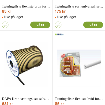
Tætningsliste flexliste brun form D selvklæbendedækker 4-6 mm. 7,5 meter lang
Tætningsliste sort universal, selvklæbendedækker 1-7 mm. 6 meter lang
85 kr
175 kr
Ikke på lager
Ikke på lager
Gå til
Gå til
DAFA Kron tætningsliste selvklæbende 3 x 9 mm 150 meter
Tætningsliste flexliste hvid form P selvklæbendedækker 3-5 mm. 7,5 meter lang
631 kr
85 kr