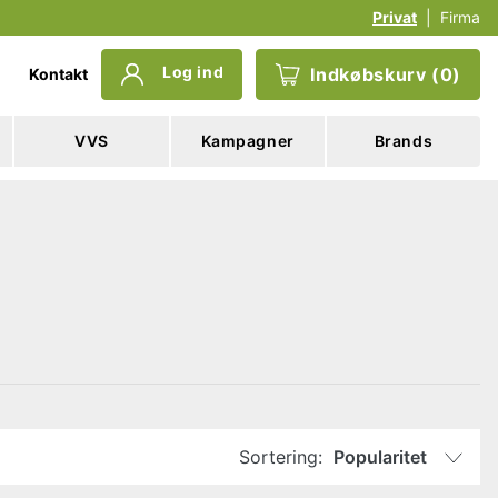
Privat
|
Firma
Log ind
Indkøbskurv
(
0
)
Kontakt
VVS
Kampagner
Brands
Sortering:
Popularitet