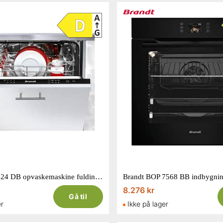
Brandt BDJ 424 DB opvaskemaskine fuldintegreret 14 kuverter
8.276 kr
Gå til
er
Ikke på lager