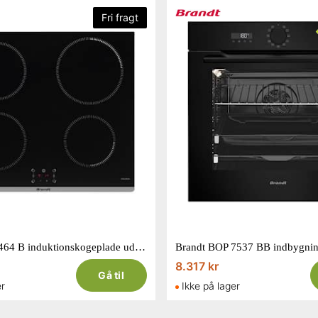
Fri fragt
Brandt BPI 6464 B induktionskogeplade uden ramme 60 cm
8.317 kr
Gå til
er
Ikke på lager