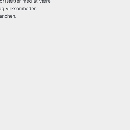
fortsætter med at være
, og virksomheden
ranchen.