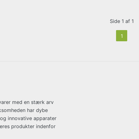
Side 1 af 1
1
varer med en stærk arv
irksomheden har dybe
e og innovative apparater
 deres produkter indenfor