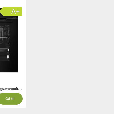
Brandt BOP 7537 BB indbygningsovn/multifunktionsovn sort 73L
Gå til