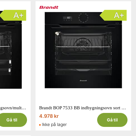
Brandt BOP 7568 BB indbygningsovn/multifunktionsovn sort 73L
Brandt BOP 7533 BB indbygningsovn sort 73L
4.978 kr
Gå til
Gå til
Ikke på lager