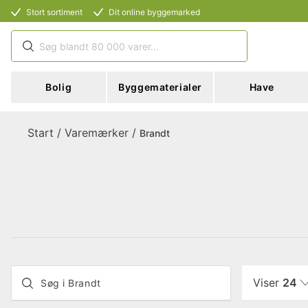
Stort sortiment
Dit online byggemarked
Bolig
Byggematerialer
Have
Start
/
Varemærker
/
Brandt
Viser
24