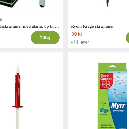
5)
Ryom ultralydsskræmmer med alarm, op til 70 m2
Ryom Krage skræmmer
39 kr
Tilføj
På lager