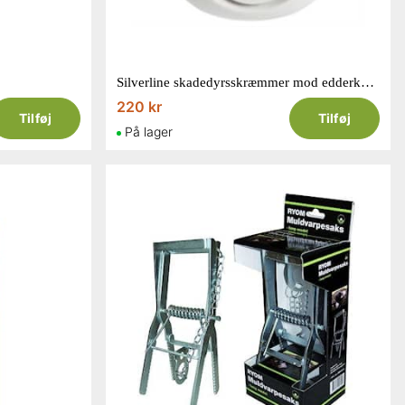
Silverline skadedyrsskræmmer mod edderkopper op til 30 m2
220 kr
Tilføj
Tilføj
På lager