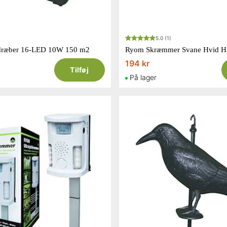
5.0
(1)
dræber 16-LED 10W 150 m2
Ryom Skræmmer Svane Hvid H
194 kr
Tilføj
På lager