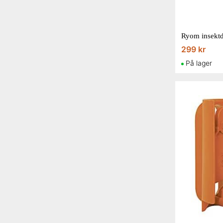
Ryom insektd
299 kr
På lager