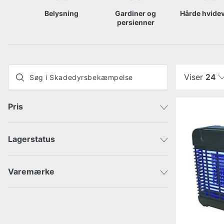
Belysning
Gardiner og
Hårde hvide
persienner
Viser
24
Pris
Lagerstatus
Sendes med det samme
DKK
DKK
Varemærke
Esschert Design
FF Tool
Ryom