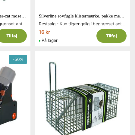
Ryom hulskærer og spyd til Super-cat mosegrisefælde
Silverline rovfugle klistermærke, pakke med 4 stk
Restsalg - Kun tilgængelig i begrænset antal og så længe lager haves
Restsalg - Kun tilgængelig i begrænset antal og så længe lager haves
16 kr
Tilføj
Tilføj
På lager
-
50
%