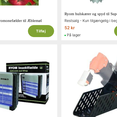
romonefælder til Æblemøl
52 kr
Tilføj
På lager