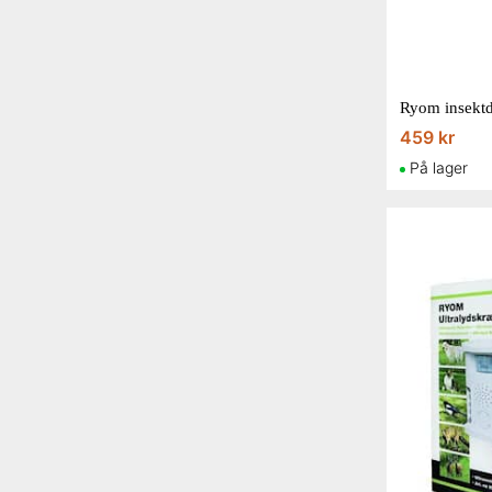
Silvalure
Silvandersson
Silverline
Ryom insekt
SuperCat
459 kr
tesa
På lager
Trinol
Weibulls
10 for at vise...