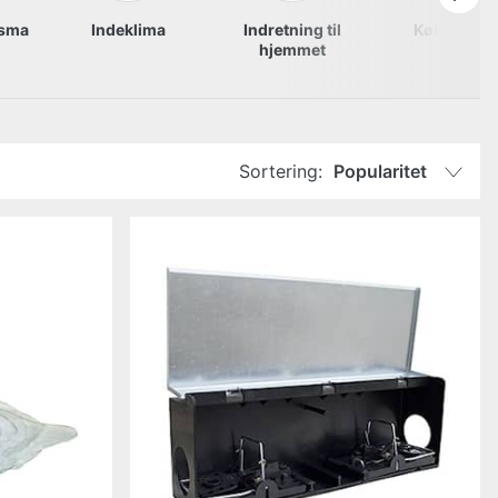
gsma
Indeklima
Indretning til
Køkkengre
hjemmet
Sortering:
Popularitet