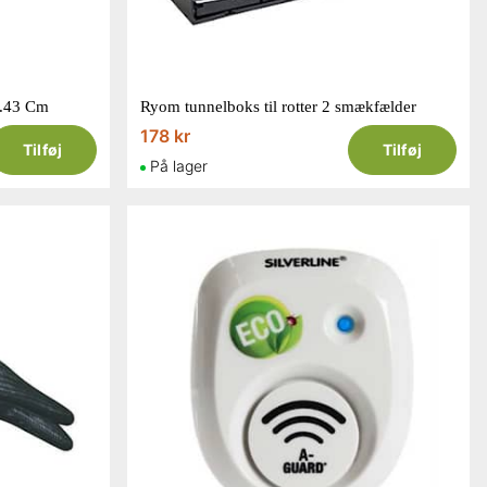
.43 Cm
Ryom tunnelboks til rotter 2 smækfælder
178 kr
Tilføj
Tilføj
På lager