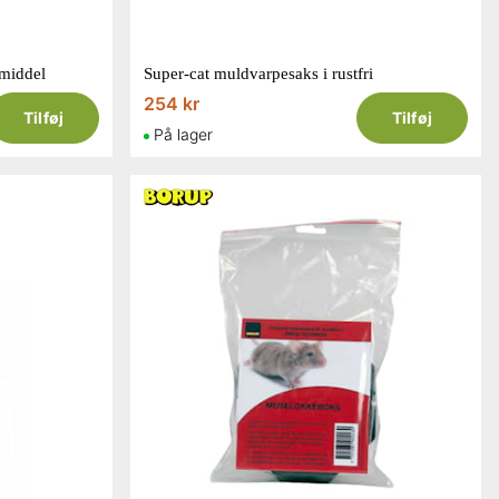
emiddel
Super-cat muldvarpesaks i rustfri
254 kr
Tilføj
Tilføj
På lager