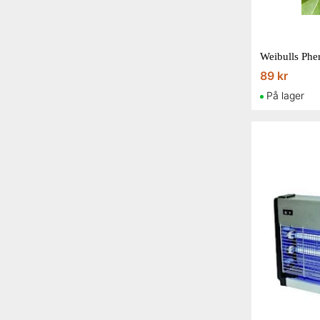
Weibulls Phe
89 kr
På lager