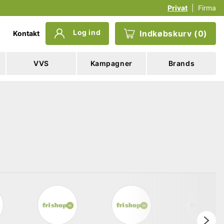
Privat
|
Firma
Log ind
Indkøbskurv
(
0
)
Kontakt
VVS
Kampagner
Brands