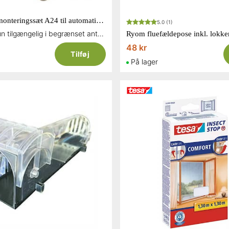
Goodnature monteringssæt A24 til automatisk muse-/rottefælde
5.0
(1)
Restsalg - Kun tilgængelig i begrænset antal og så længe lager haves
Ryom fluefældepose inkl. lokk
48 kr
Tilføj
På lager