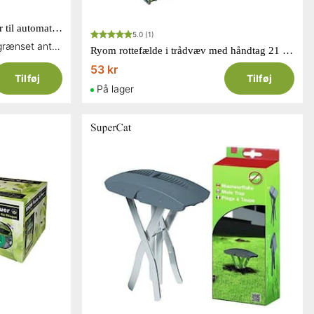
Goodnature gennemgangsholder til automatisk muse-/rottefælde
5.0
(1)
Restsalg - Kun tilgængelig i begrænset antal og så længe lager haves
Ryom rottefælde i trådvæv med håndtag 21 cm
53 kr
Tilføj
Tilføj
På lager