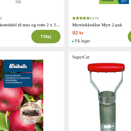
1)
5.0
(1)
Super-cat lokkemiddel til mus og rotte 2 x 3 gram
Myrelokkedåse Myrr 2-pak
92 kr
Tilføj
På lager