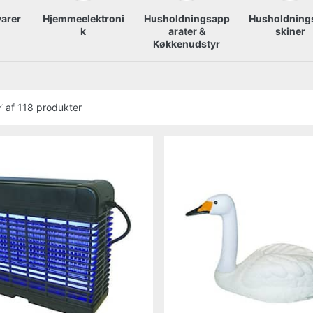
varer
Hjemmeelektroni
Husholdningsapp
Husholdnin
k
arater &
skiner
Køkkenudstyr
af
118 produkter