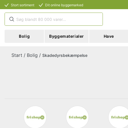
Stort sortiment
Dit online byggemarked
Bolig
Byggematerialer
Have
Start
/
Bolig
/
Skadedyrsbekæmpelse