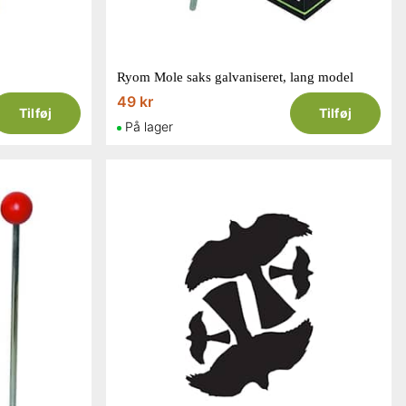
Ryom Mole saks galvaniseret, lang model
49 kr
Tilføj
Tilføj
På lager