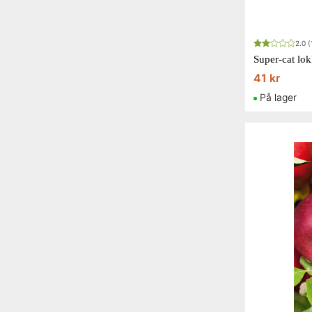
2.0
(
41 kr
På lager