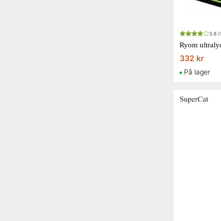
3.8
(
332 kr
På lager