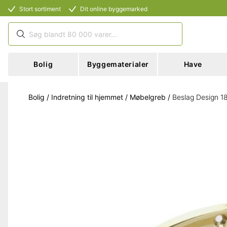
Stort sortiment
Dit online byggemarked
Bolig
Byggematerialer
Have
Bolig
/
Indretning til hjemmet
/
Møbelgreb
/
Beslag Design 1