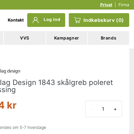
Privat
|
Firma
Log ind
Indkøbskurv
(
0
)
Kontakt
VVS
Kampagner
Brands
lag Design 1843 skålgreb poleret
sing
4 kr
-
+
endes om 5-7 hverdage