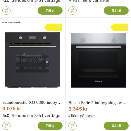
Fås i flere varianter
Sendes om 3-5 hverdage
Tilføj
Gå til
Scandomestic XO 6800 indbygningsovn 70L
Bosch Serie 2 indbygningsovn rustfri 66L 3300W HBF010BR1S
3.075 kr
3.345 kr
Sendes om 3-5 hverdage
Ikke på lager
Tilføj
Gå til