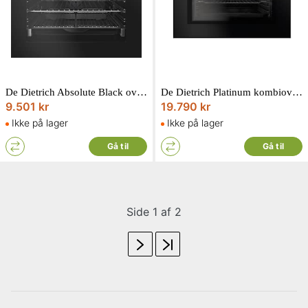
De Dietrich Absolute Black ovn til indbygning 73L DOP 8574 A
De Dietrich Platinum kombiovn/dampovn 40L DKR 7580 X
9.501 kr
19.790 kr
Ikke på lager
Ikke på lager
Gå til
Gå til
Side 1 af 2