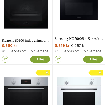
Samsung NQ7000B 4 Series kombiovn kompakt 50L NQ5B4553FBB/U1
Siemens iQ100 indbygningsovn rustfri 71L 60 x 60 cm HB510ABR0S
6.860 kr
5.819 kr
6.097 kr
Sendes om 3-5 hverdage
Sendes om 3-5 hverdage
Tilføj
Tilføj