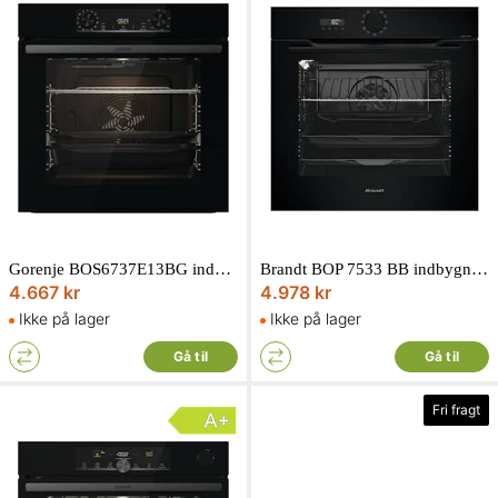
Gorenje BOS6737E13BG indbygningsovn sort 77L
Brandt BOP 7533 BB indbygningsovn sort 73L
4.667 kr
4.978 kr
Ikke på lager
Ikke på lager
Gå til
Gå til
Fri fragt