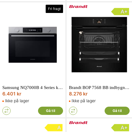
Fri fragt
Samsung NQ7000B 4 Series kombiovn kompakt 50L NQ5B4553FBS/U1
Brandt BOP 7568 BB indbygningsovn/multifunktionsovn sort 73L
6.401 kr
8.276 kr
Ikke på lager
Ikke på lager
Gå til
Gå til