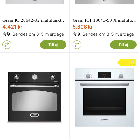
Gram IO 20642-92 multifunktionsovn til indbygning hvid 77L
Gram IOP 18643-90 X multifunktionsovn pyrolyse til indbygning EasyOff Steel 77L
4.421 kr
5.808 kr
Sendes om 3-5 hverdage
Sendes om 3-5 hverdage
Tilføj
Tilføj