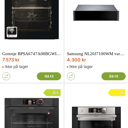
Gorenje BPSA6747A08BGWI indbygningsovn sort 77L
Samsung NL20J7100WM varmeskuffe sort/rustfri 25L
7.573 kr
4.300 kr
Ikke på lager
Ikke på lager
Gå til
Gå til