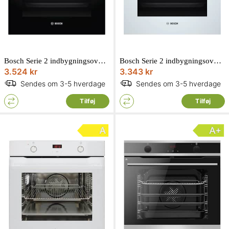
Bosch Serie 2 indbygningsovn rustfri 66L 3300W HBF113BR1S
Bosch Serie 2 indbygningsovn hvid 66L 3300W HBF010BV1S
3.524 kr
3.343 kr
Sendes om 3-5 hverdage
Sendes om 3-5 hverdage
Tilføj
Tilføj