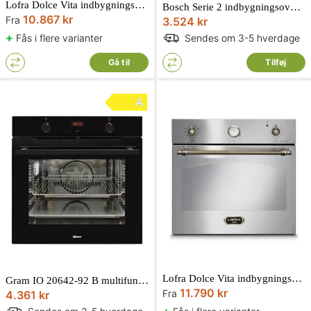
Lofra Dolce Vita indbygningsovn antracit 60 cm
Bosch Serie 2 indbygningsovn hvid 66L 3300W HBF113BV1S
10.867 kr
Fra
3.524 kr
+
Fås i flere varianter
Sendes om 3-5 hverdage
Gå til
Tilføj
Lofra Dolce Vita indbygningsovn rustfri 60 cm
Gram IO 20642-92 B multifunktionsovn til indbygning sort 77L
11.790 kr
Fra
4.361 kr
+