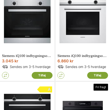
Siemens iQ100 indbygningsovn rustfri 66L 60 x 60 cm HB010FBR1S
Siemens iQ100 indbygningsovn hvid 71L 60 x 60 cm HB510ABV0S
3.045 kr
6.860 kr
Sendes om 3-5 hverdage
Sendes om 3-5 hverdage
Tilføj
Tilføj
Fri fragt