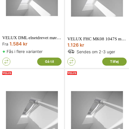
VELUX DML elnetdrevet mørklægningsgardin
VELUX FHC MK08 1047S mørklæggende energigardin i sort
1.584 kr
Fra
1.126 kr
+
Fås i flere varianter
Sendes om 2-3 uger
Gå til
Tilføj