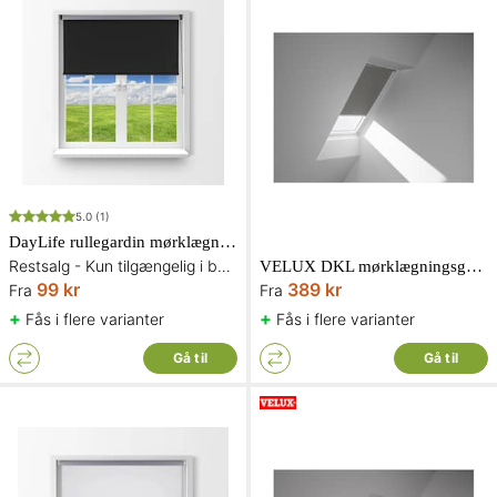
5.0
(1)
DayLife rullegardin mørklægning i sort
Restsalg - Kun tilgængelig i begrænset antal og så længe lager haves
VELUX DKL mørklægningsgardin
99 kr
389 kr
Fra
Fra
+
+
Fås i flere varianter
Fås i flere varianter
Gå til
Gå til