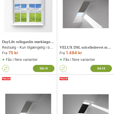
DayLife rullegardin mørklægning i hvid
Restsalg - Kun tilgængelig i begrænset antal og så længe lager haves
VELUX DSL solcelledrevet mørklægningsgardin
75 kr
1.484 kr
Fra
Fra
+
+
Fås i flere varianter
Fås i flere varianter
Gå til
Gå til