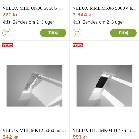
VELUX MHL UK00 5060G manuel markise i sort
VELUX MML MK08 5060V elnetdrevet markise i sort
720 kr
2.644 kr
Sendes om 2-3 uger
Sendes om 2-3 uger
Tilføj
Tilføj
VELUX MHL MK12 5060 manuel markise i sort
VELUX FHC MK04 1047S mørklæggende energigardin i sort
642 kr
991 kr