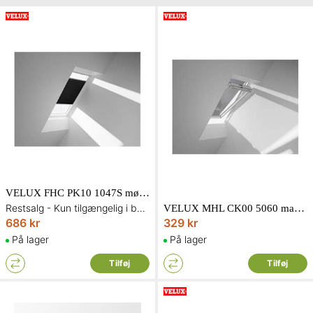
VELUX FHC PK10 1047S mørklæggende energigardin i sort
Restsalg - Kun tilgængelig i begrænset antal og så længe lager haves
VELUX MHL CK00 5060 manuel markise i sort
686 kr
329 kr
På lager
På lager
Tilføj
Tilføj