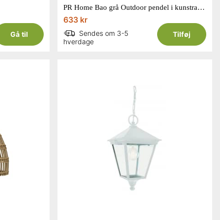
PR Home Bao grå Outdoor pendel i kunstrattan Ø40 cm
633 kr
Sendes om 3-5
Gå til
Tilføj
hverdage