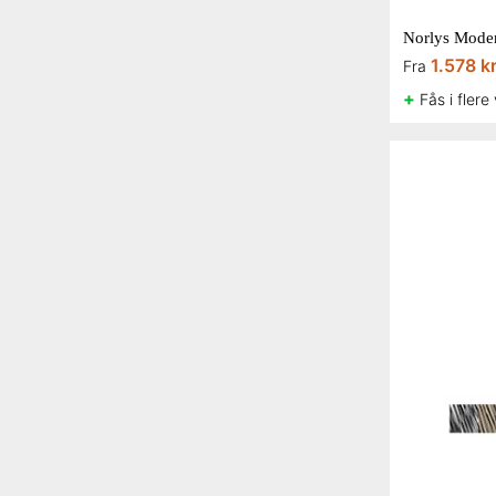
Norlys Moden
1.578 k
Fra
+
Fås i flere