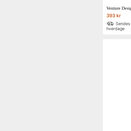
393 kr
Sendes
hverdage