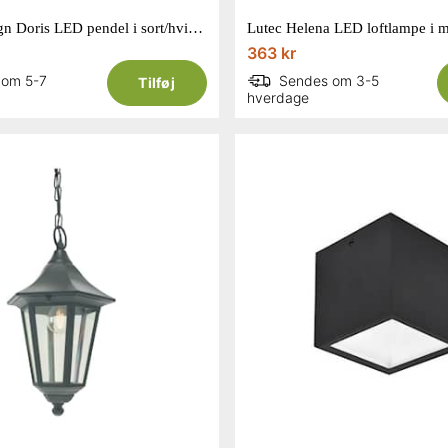
Venture Design Doris LED pendel i sort/hvid Ø20 cm
363 kr
 om 5-7
Sendes om 3-5
Tilføj
hverdage