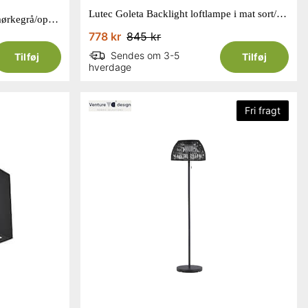
Lutec Goleta Backlight loftlampe i mat sort/opal 24,3W IP54
Lutec Helena LED loftlampe i mørkegrå/opal 14,8W IP54
778 kr
845 kr
Sendes om 3-5
Tilføj
Tilføj
hverdage
Fri fragt