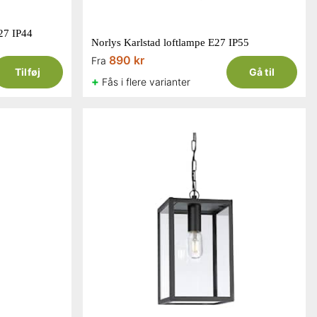
E27 IP44
Norlys Karlstad loftlampe E27 IP55
890 kr
Fra
Tilføj
Gå til
+
Fås i flere varianter