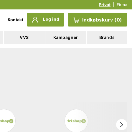
Privat
|
Firma
Log ind
Indkøbskurv
(
0
)
Kontakt
VVS
Kampagner
Brands