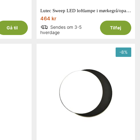
Lutec Sweep LED loftlampe i mørkegrå/opal 23,5W IP54
464 kr
Sendes om 3-5
Gå til
Tilføj
hverdage
-
8
%