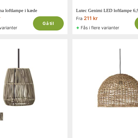
a loftlampe i kæde
Lutec Genimi LED loftlampe 6
r
211 kr
Fra
Gå til
+
 varianter
Fås i flere varianter