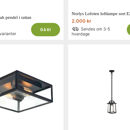
Norlys Lofoten loftlampe sort 
h pendel i rattan
2.000 kr
Sendes om 3-5
Gå til
 varianter
hverdage