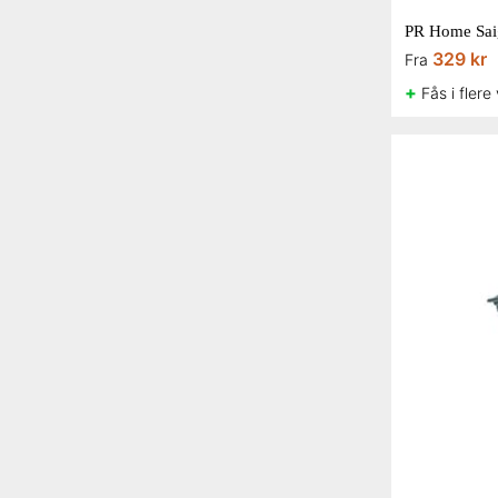
PR Home Saig
329 kr
Fra
+
Fås i flere