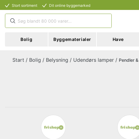
Stort sortiment
Dit online byggemarked
Bolig
Byggematerialer
Have
Start
/
Bolig
/
Belysning
/
Udendørs lamper
/
Pendler &