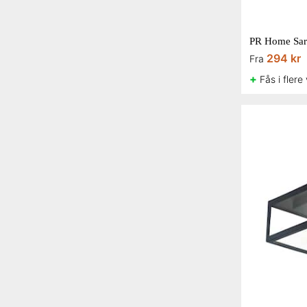
PR Home Sara
294 kr
Fra
+
Fås i flere