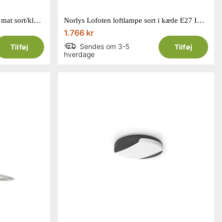
Lutec Kelsey pendel/loftlampe i mat sort/klar E27 IP44
Norlys Lofoten loftlampe sort i kæde E27 IP44
1.766 kr
Sendes om 3-5
Tilføj
Tilføj
hverdage