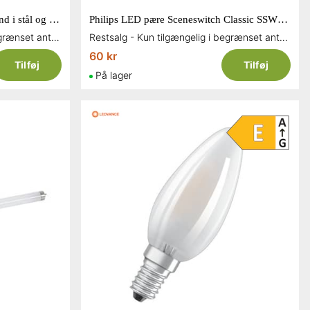
Aneta Lighting Swirl LED plafond i stål og silikone L109 cm
Philips LED pære Sceneswitch Classic SSW 40W / 5W E14
Restsalg - Kun tilgængelig i begrænset antal og så længe lager haves
Restsalg - Kun tilgængelig i begrænset antal og så længe lager haves
60 kr
Tilføj
Tilføj
På lager