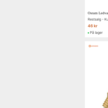
Fesh
Foga
Halo Design
46 kr
Herstal
På lager
Osram Ledvance
Philips
2 for at vise...