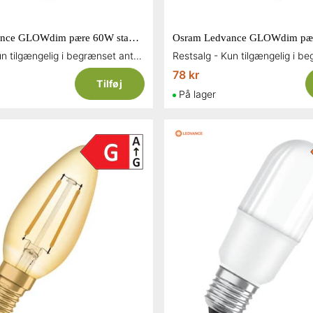
Osram Ledvance GLOWdim pære 60W standard E27 806 lumen
Restsalg - Kun tilgængelig i begrænset antal og så længe lager haves
78 kr
Tilføj
På lager