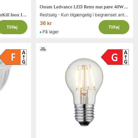
Osram Ledvance LED Retro mat pære 40W kerte E14 470 lumen
Restsalg - Kun tilgængelig i begrænset antal og så længe lager haves
Lystrør 15W til El-fluefanger EcoKill Inox IPX4
36 kr
Tilføj
Tilføj
På lager