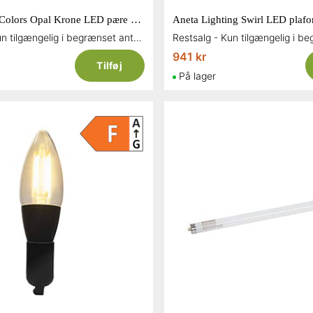
Halo Design Colors Opal Krone LED pære 4 watt E14
Restsalg - Kun tilgængelig i begrænset antal og så længe lager haves
941 kr
Tilføj
På lager