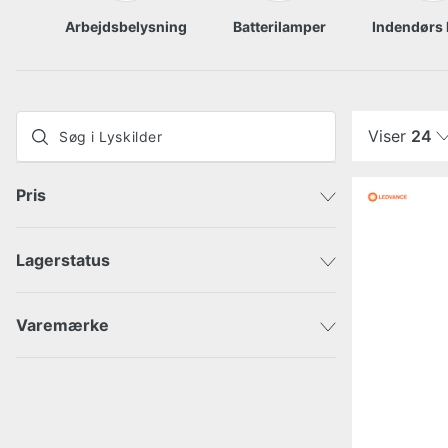
Arbejdsbelysning
Batterilamper
Indendørs
Viser
24
Pris
Lagerstatus
Sendes med det samme
DKK
DKK
Afsendes inden for 3-5 dage
Varemærke
ABUS
Aneta Lighting
Belid
Denver