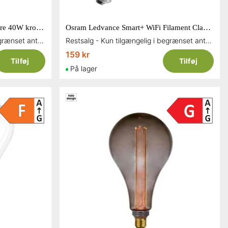
Osram Ledvance GLOWdim pære 40W krone E14 470 lumen
Osram Ledvance Smart+ WiFi Filament Classic Globe LED pære klar 125 mm 6W E27
Restsalg - Kun tilgængelig i begrænset antal og så længe lager haves
Restsalg - Kun tilgængelig i begrænset antal og så længe lager haves
159 kr
Tilføj
Tilføj
På lager