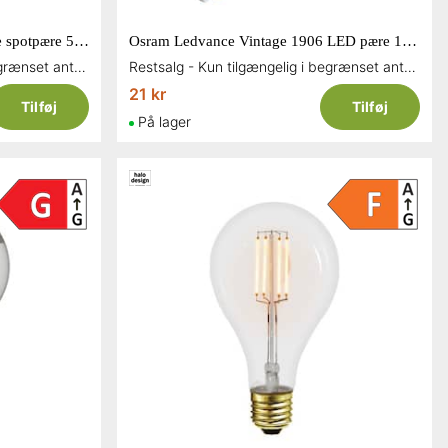
Osram Ledvance Smart+ ZigBee spotpære 50W PAR16 hvid dæmpbar GU10 350 lumen
Osram Ledvance Vintage 1906 LED pære 12W kerte E14 120 lumen
Restsalg - Kun tilgængelig i begrænset antal og så længe lager haves
Restsalg - Kun tilgængelig i begrænset antal og så længe lager haves
21 kr
Tilføj
Tilføj
På lager