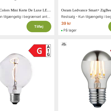
Halo Design Colors Mini Kerte De Luxe LED pære 2 watt E14
Restsalg - Kun tilgængelig i begrænset antal og så længe lager haves
39 kr
Tilføj
På lager