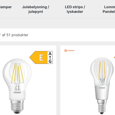
 lamper
Julebelysning /
LED strips /
Lomm
julepynt
lyskæder
Pande
af
51 produkter