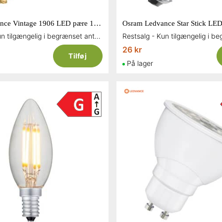
Osram Ledvance Vintage 1906 LED pære 12W kerte E14 120 lumen
Restsalg - Kun tilgængelig i begrænset antal og så længe lager haves
26 kr
Tilføj
På lager