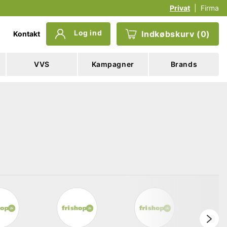
Privat
|
Firma
Log ind
Indkøbskurv
(
0
)
Kontakt
VVS
Kampagner
Brands