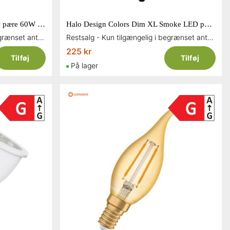
Osram Ledvance Star Stick LED pære 60W E27 806 lumen
Halo Design Colors Dim XL Smoke LED pære G165 5 watt E27 3-step dæmper
Restsalg - Kun tilgængelig i begrænset antal og så længe lager haves
Restsalg - Kun tilgængelig i begrænset antal og så længe lager haves
225 kr
Tilføj
Tilføj
På lager