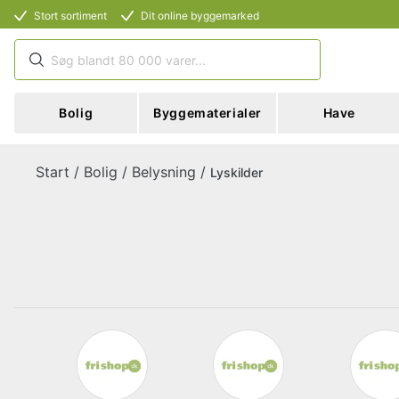
Stort sortiment
Dit online byggemarked
Bolig
Byggematerialer
Have
Start
/
Bolig
/
Belysning
/
Lyskilder