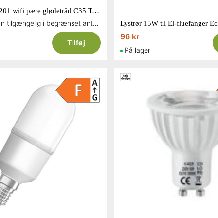
Denver LBF-201 wifi pære glødetråd C35 Tuya, Google og Alexa kompatibel E14
Restsalg - Kun tilgængelig i begrænset antal og så længe lager haves
96 kr
Tilføj
På lager