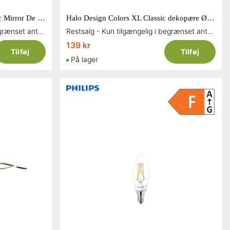
Halo Design Colors Mini Classic Mirror De Luxe LED pære 4 watt E27
Halo Design Colors XL Classic dekopære Ø13 cm 4 watt E27 dæmpbar
Restsalg - Kun tilgængelig i begrænset antal og så længe lager haves
Restsalg - Kun tilgængelig i begrænset antal og så længe lager haves
139 kr
Tilføj
Tilføj
På lager