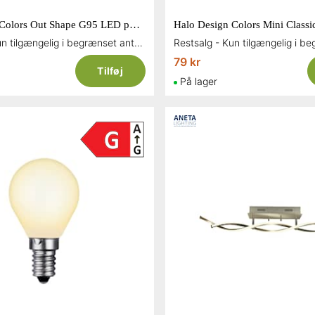
Halo Design Colors Out Shape G95 LED pære 4 watt E27 3-step dæmper
Restsalg - Kun tilgængelig i begrænset antal og så længe lager haves
79 kr
Tilføj
På lager