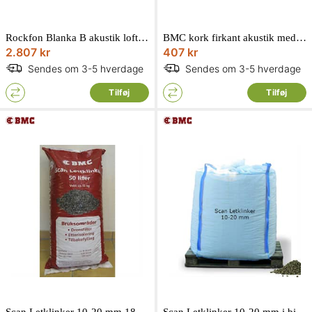
Rockfon Blanka B akustik loftplade 1200x600x20 mm. 10 stk
BMC kork firkant akustik med klæb 5 x 500 x 500 mm 4 stk.
2.807 kr
407 kr
Sendes om 3-5 hverdage
Sendes om 3-5 hverdage
Tilføj
Tilføj
Scan Letklinker 10-20 mm 18 sække à 50 liter
Scan Letklinker 10-20 mm i big bag 2 m3