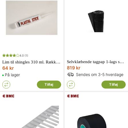
4.0
(1)
Selvklæbende tagpap 1-lags sort 1 x 5 meter
Lim til shingles 310 ml. Rækker ca. 3 meter
819 kr
64 kr
Sendes om 3-5 hverdage
På lager
Tilføj
Tilføj