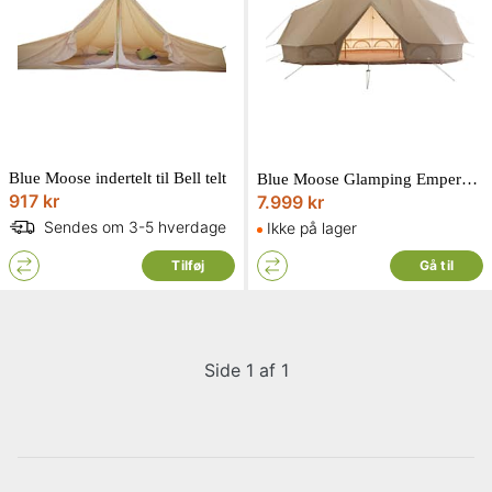
Blue Moose indertelt til Bell telt
Blue Moose Glamping Emperor telt 6 x 4 meter
917 kr
7.999 kr
Sendes om 3-5 hverdage
Ikke på lager
Tilføj
Gå til
Side 1 af 1