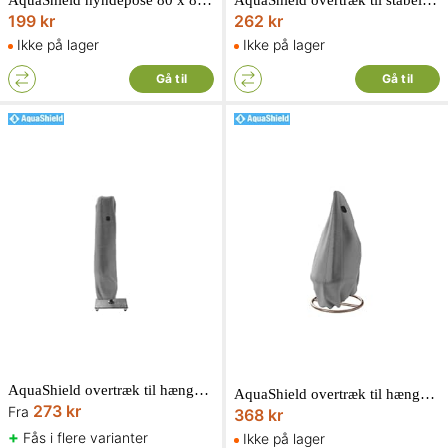
AquaShield hyndepose 80 x 80 x H60 cm
AquaShield overtræk til stabelbare havestole 67 x 67 x H80/110 cm
199 kr
262 kr
Ikke på lager
Ikke på lager
Gå til
Gå til
AquaShield overtræk til hængeparasol
AquaShield overtræk til hængestol Ø100 x H200 cm
273 kr
Fra
368 kr
+
Fås i flere varianter
Ikke på lager