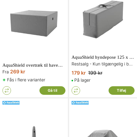
AquaShield hyndepose 125 x 32 x H50 cm
Restsalg - Kun tilgængelig i begrænset antal og så længe lager haves
AquaShield overtræk til havemøbelsæt
269 kr
Fra
179 kr
199 kr
+
Fås i flere varianter
På lager
Gå til
Tilføj