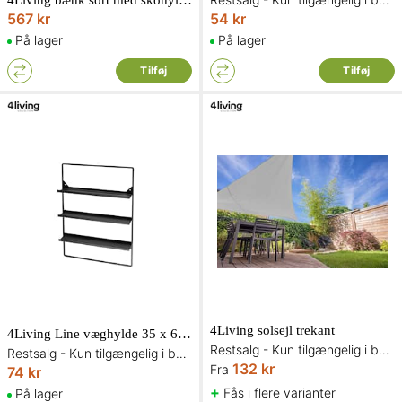
4Living bænk sort med skohylde 80 x 30 x 51 cm
567 kr
54 kr
På lager
På lager
Tilføj
Tilføj
4Living solsejl trekant
4Living Line væghylde 35 x 6 x 50 cm
Restsalg - Kun tilgængelig i begrænset antal og så længe lager haves
Restsalg - Kun tilgængelig i begrænset antal og så længe lager haves
132 kr
Fra
74 kr
+
Fås i flere varianter
På lager