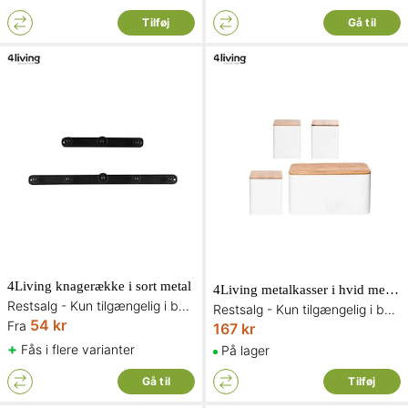
Tilføj
Gå til
4Living knagerække i sort metal
4Living metalkasser i hvid med trælåg 4 stk.
Restsalg - Kun tilgængelig i begrænset antal og så længe lager haves
Restsalg - Kun tilgængelig i begrænset antal og så længe lager haves
54 kr
Fra
167 kr
+
Fås i flere varianter
På lager
Gå til
Tilføj