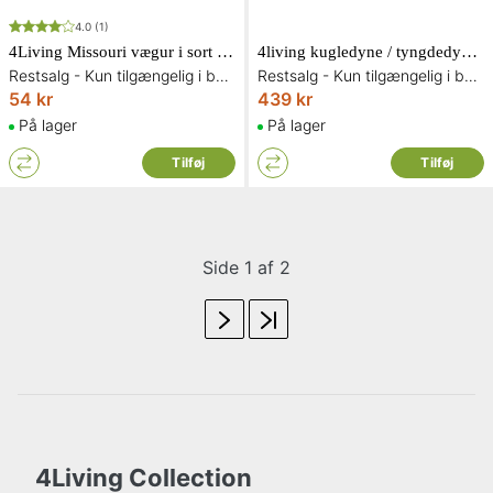
4.0
(1)
4Living Missouri vægur i sort Ø35 cm
4living kugledyne / tyngdedyne i hvid 150 x 200 cm 3 kg
Restsalg - Kun tilgængelig i begrænset antal og så længe lager haves
Restsalg - Kun tilgængelig i begrænset antal og så længe lager haves
54 kr
439 kr
På lager
På lager
Tilføj
Tilføj
Side 1 af 2
4Living Collection