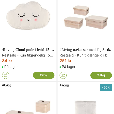
4Living Cloud pude i hvid 45 x 30 cm
4Living trækasser med låg 3 stk.
Restsalg - Kun tilgængelig i begrænset antal og så længe lager haves
Restsalg - Kun tilgængelig i begrænset antal og så længe lager haves
34 kr
251 kr
På lager
På lager
Tilføj
Tilføj
-
50
%