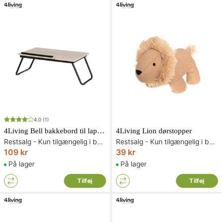
4.0
(1)
4Living Bell bakkebord til laptop
4Living Lion dørstopper
Restsalg - Kun tilgængelig i begrænset antal og så længe lager haves
Restsalg - Kun tilgængelig i begrænset antal og så længe lager haves
109 kr
39 kr
På lager
På lager
Tilføj
Tilføj