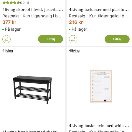
5.0
(1)
4living skoreol i hvid, justerbar 57-100 cm
4Living trækasser med plastforing 3 dele
Restsalg - Kun tilgængelig i begrænset antal og så længe lager haves
Restsalg - Kun tilgængelig i begrænset antal og så længe lager haves
377 kr
216 kr
På lager
På lager
Tilføj
Tilføj
4Living husketavle med whiteboard 40 x 60 cm
Restsalg - Kun tilgængelig i begrænset antal og så længe lager haves