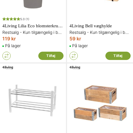
5.0
(1)
4Living Lilia Eco blomsterkrukke lys grå 30 x 30 x 57 cm
4Living Bell væghylde
Restsalg - Kun tilgængelig i begrænset antal og så længe lager haves
Restsalg - Kun tilgængelig i begrænset antal og så længe lager haves
119 kr
59 kr
På lager
På lager
Tilføj
Tilføj