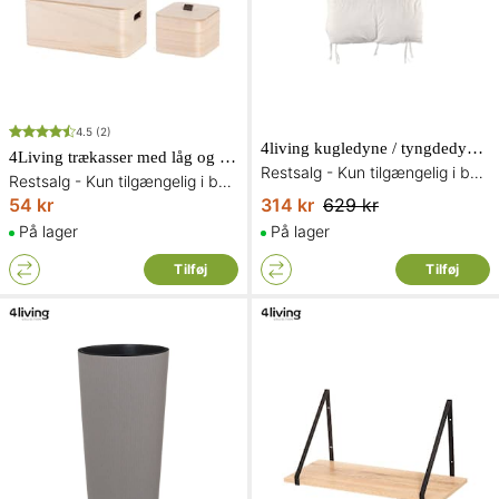
4.5
(2)
4living kugledyne / tyngdedyne i hvid 150 x 200 cm 5,5 kg
4Living trækasser med låg og læderstrop 3 stk.
Restsalg - Kun tilgængelig i begrænset antal og så længe lager haves
Restsalg - Kun tilgængelig i begrænset antal og så længe lager haves
54 kr
314 kr
629 kr
På lager
På lager
Tilføj
Tilføj