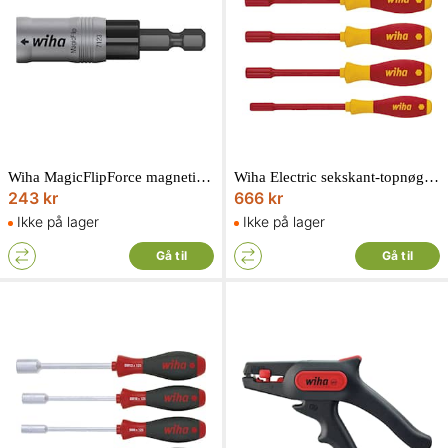
Wiha MagicFlipForce magnetisk bitholder
Wiha Electric sekskant-topnøgle skruetrækkersæt 1000V med SoftFinish 5 dele
243 kr
666 kr
Ikke på lager
Ikke på lager
Gå til
Gå til