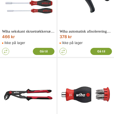
Wiha sekskant skruetrækkersæt med SoftFinish 5 dele
Wiha automatisk afisolereringsværktøj 0,2-6 mm2
466 kr
378 kr
Ikke på lager
Ikke på lager
Gå til
Gå til