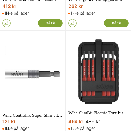
Wiha SlimBit Electric bitsæt 1000V 75 mm 6 dele
Wiha ErgoStar stiftnøglesæt med kuglehoved MagicRing 9 dele
412 kr
262 kr
Ikke på lager
Ikke på lager
Gå til
Gå til
Wiha SlimBit Electric Torx bitsæt 1000V 75 mm 6 dele
Wiha CentroFix Super Slim bitholder
121 kr
464 kr
486 kr
Ikke på lager
Ikke på lager