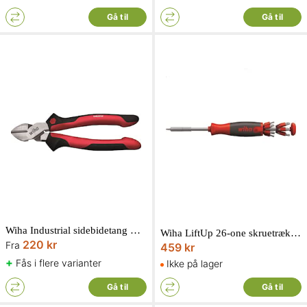
Gå til
Gå til
Wiha Industrial sidebidetang med DynamicJoint
Wiha LiftUp 26-one skruetrækker med integreret bitsmagasin
220 kr
Fra
459 kr
+
Fås i flere varianter
Ikke på lager
Gå til
Gå til