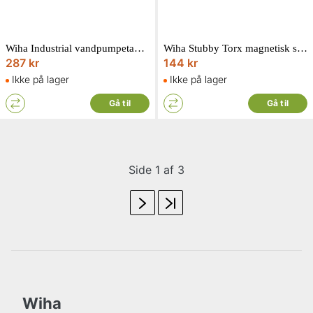
Wiha Industrial vandpumpetang med trykknap 180 mm
Wiha Stubby Torx magnetisk skruetrækker med 6 bits
287 kr
144 kr
Ikke på lager
Ikke på lager
Gå til
Gå til
Side 1 af 3
Wiha