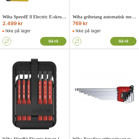
Wiha SpeedE ll Electric E-skruetrækker 1000V 7 dele
Wiha gribetang automatisk med selvlås 250 mm
2.499 kr
769 kr
Ikke på lager
Ikke på lager
Gå til
Gå til