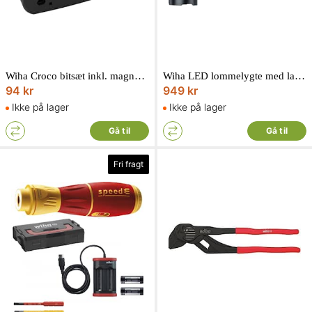
Wiha Croco bitsæt inkl. magnetholder 16 dele
Wiha LED lommelygte med laser og UV-lys inkl. batterier
94 kr
949 kr
Ikke på lager
Ikke på lager
Gå til
Gå til
Fri fragt