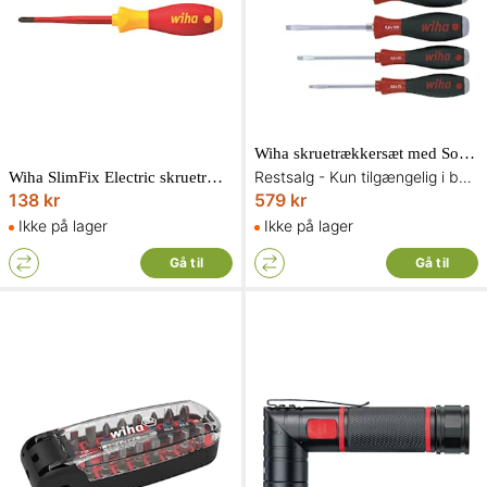
Wiha skruetrækkersæt med SoftFinish i 6 dele med lige kærv og Phillips
Restsalg - Kun tilgængelig i begrænset antal og så længe lager haves
Wiha SlimFix Electric skruetrækker 1000V med SoftFinish og Pozidriv PZ1
138 kr
579 kr
Ikke på lager
Ikke på lager
Gå til
Gå til