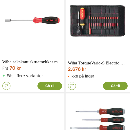
Wiha sekskant skruetrækker med rund klinge og SoftFinish
Wiha TorqueVario-S Electric momentskruetrækkersæt 1000V med foldetaske 18 dele
70 kr
Fra
2.676 kr
+
Fås i flere varianter
Ikke på lager
Gå til
Gå til