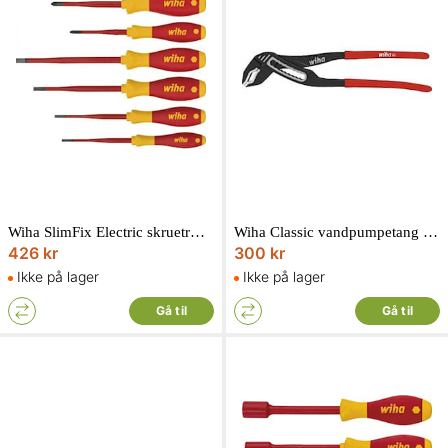
Wiha SlimFix Electric skruetrækkersæt 1000V med SoftFinish 6 dele
Wiha Classic vandpumpetang gennemstukket 300 mm
426 kr
300 kr
Ikke på lager
Ikke på lager
Gå til
Gå til