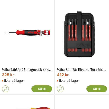
Wiha LiftUp 25 magnetisk skruetrækker med bitsmagasin
Wiha SlimBit Electric Torx bitsæt 1000V 6 dele
325 kr
412 kr
Ikke på lager
Ikke på lager
Gå til
Gå til