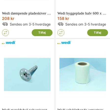
Wedi dæmpende pladeskiver galvaniseret 100 stk
Wedi byggeplade halv 600 x 1250 x 10 mm
208 kr
158 kr
Sendes om 3-5 hverdage
Sendes om 3-5 hverdage
Tilføj
Tilføj
Wedi metaldybel galvaniseret 80 mm 100 stk
Wedi selvklæbende armeringsbånd 125 mm 25 meter