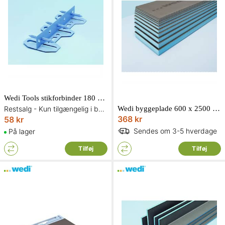
Wedi Tools stikforbinder 180 grader
Restsalg - Kun tilgængelig i begrænset antal og så længe lager haves
Wedi byggeplade 600 x 2500 mm. Tykkelse: 20 mm
368 kr
58 kr
Sendes om 3-5 hverdage
På lager
Tilføj
Tilføj